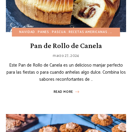
NAVIDAD
PANES
PASCUA
RECETAS AMERICANAS
RECETAS AS
Pan de Rollo de Canela
marzo 27, 2024
Este Pan de Rollo de Canela es un delicioso manjar perfecto
para las fiestas o para cuando anhelas algo dulce. Combina los
sabores reconfortantes de …
READ MORE