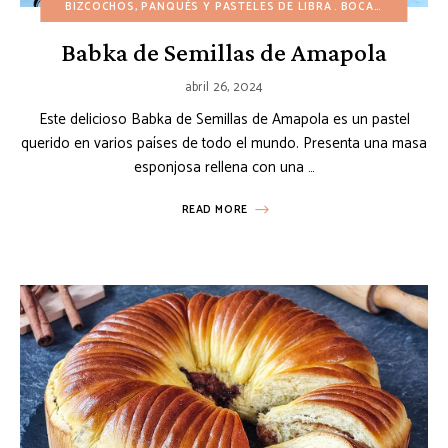
BIZCOCHOS, PANQUÉS Y PASTELES DE LIBRA
BOCADILLOS
DE
Babka de Semillas de Amapola
abril 26, 2024
Este delicioso Babka de Semillas de Amapola es un pastel
querido en varios países de todo el mundo. Presenta una masa
esponjosa rellena con una …
READ MORE