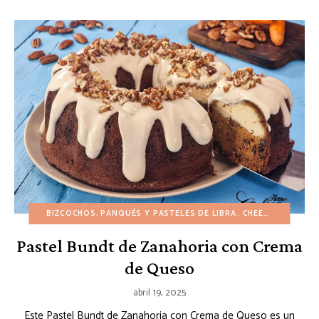
BIZCOCHOS, PANQUÉS Y PASTELES DE LIBRA
CHEESECAKES
PA
Pastel Bundt de Zanahoria con Crema
de Queso
abril 19, 2025
Este Pastel Bundt de Zanahoria con Crema de Queso es un