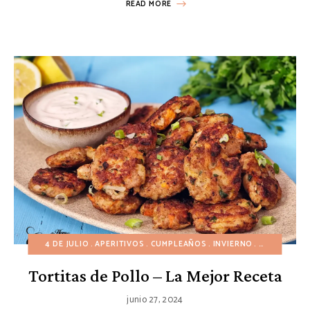
READ MORE
4 DE JULIO
APERITIVOS
CUMPLEAÑOS
INVIERNO
NAVIDAD
O
Tortitas de Pollo – La Mejor Receta
junio 27, 2024