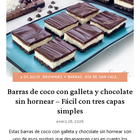
4 DE JULIO
BROWNIES Y BARRAS
DÍA DE SAN VALENTÍN
NAVI
Barras de coco con galleta y chocolate
sin hornear – Fácil con tres capas
simples
enero 28, 2026
Estas barras de coco con galleta y chocolate sin hornear son
uno de esos postres que desaparecen casi en cuanto los