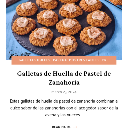
GALLETAS DULCES
PASCUA
POSTRES FÁCILES
PRIMAVERA
RE
Galletas de Huella de Pastel de
Zanahoria
marzo 23, 2024
Estas galletas de huella de pastel de zanahoria combinan el
dulce sabor de las zanahorias con el acogedor sabor de la
avena y las nueces …
READ MORE