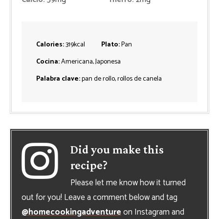
Calories:
319
kcal
Plato:
Pan
Cocina:
Americana, Japonesa
Palabra clave:
pan de rollo, rollos de canela
Did you make this
recipe?
Please let me know how it turned
out for you! Leave a comment below and tag
@homecookingadventure
on Instagram and