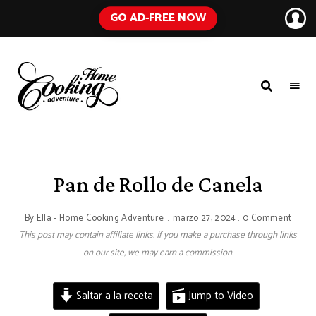
GO AD-FREE NOW
HOME
A
Food
COOKING
Blog
with
ADVENTURE
Tested
Recipes
Using
Pan de Rollo de Canela
Everyday
Ingredients
By
Ella - Home Cooking Adventure
marzo 27, 2024
0 Comment
This post may contain affiliate links. If you make a purchase through links
on our site, we may earn a commission.
Saltar a la receta
Jump to Video