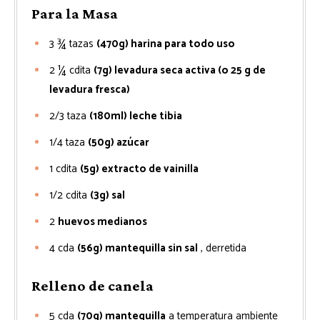
Para la Masa
3 ¾
tazas
(470g) harina para todo uso
2 ¼
cdita
(7g) levadura seca activa (o 25 g de
levadura fresca)
2/3
taza
(180ml) leche tibia
1/4
taza
(50g) azúcar
1
cdita
(5g) extracto de vainilla
1/2
cdita
(3g) sal
2
huevos medianos
4
cda
(56g) mantequilla sin sal
, derretida
Relleno de canela
5
cda
(70g) mantequilla
a temperatura ambiente