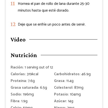
Hornea el pan de rollo de lana durante 25-30
minutos hasta que esté dorado.
Deje que se enfríe un poco antes de servir.
Vídeo
Nutrición
Ración:
1
serving out of 12
Calorías:
319
kcal
Carbohidratos:
46.9
g
Proteina:
7.6
g
Grasa:
11.4
g
Grasa saturada:
6.5
g
Colesterol:
87
mg
Sodio:
196
mg
Potasio:
104
mg
Fibra:
1.9
g
Azúcar:
14
g
Calcio:
59
mg
Hierro:
2
mg