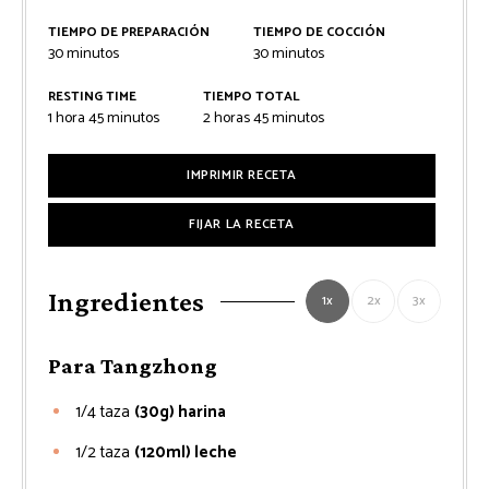
TIEMPO DE PREPARACIÓN
TIEMPO DE COCCIÓN
minutos
minutos
30
minutos
30
minutos
RESTING TIME
TIEMPO TOTAL
hora
minutos
horas
minutos
1
hora
45
minutos
2
horas
45
minutos
IMPRIMIR RECETA
FIJAR LA RECETA
Ingredientes
1x
2x
3x
Para Tangzhong
1/4
taza
(30g) harina
1/2
taza
(120ml) leche