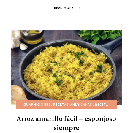
READ MORE
ÑO
PLATOS PRINCIPALES
GUARNICIONES
PRIMAVERA
RECETAS AMERICANAS
RECETAS AMERICANAS
RECETAS ASIÁTICAS
RECETAS E
Arroz amarillo fácil – esponjoso
siempre