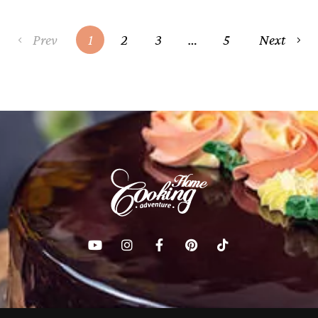
Prev
1
2
3
…
5
Next