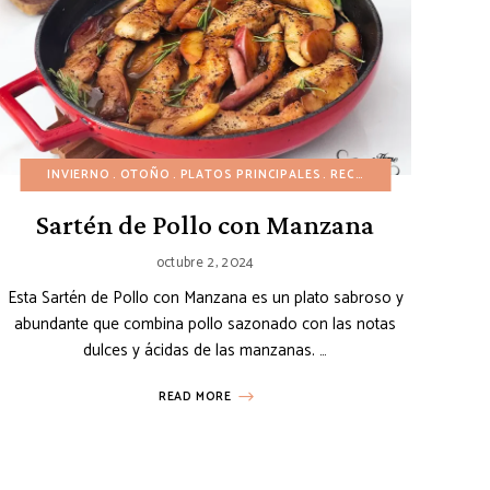
30 MINUTOS
OS
UNA OLLA/SARTÉN
INVIERNO
RECETAS SALUDABLES
OTOÑO
PLATOS PRINCIPALES
SIN HUEVO
SOPAS
RECETAS AMERICANAS
UNA OLLA/SARTÉ
Sartén de Pollo con Manzana
octubre 2, 2024
Esta Sartén de Pollo con Manzana es un plato sabroso y
abundante que combina pollo sazonado con las notas
dulces y ácidas de las manzanas. …
READ MORE