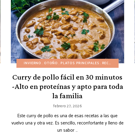
PRIMAVERA
RECETAS ECONÓMICAS
INVIERNO
OTOÑO
PLATOS PRINCIPALES
RECETAS EN 30 MINUTOS
RECETAS ASIÁTICAS
RECETAS M
Curry de pollo fácil en 30 minutos
-Alto en proteínas y apto para toda
la familia
febrero 27, 2026
Este curry de pollo es una de esas recetas a las que
vuelvo una y otra vez. Es sencillo, reconfortante y lleno de
un sabor …