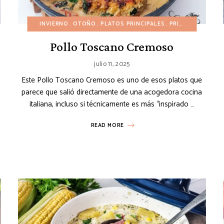
ECETAS ECONÓMICAS
INVIERNO
RECETAS EN 30 MINUTOS
OTOÑO
PLATOS PRINCIPALES
RECETAS ESPAÑOLAS
PRIMAVERA
RECE
RE
Pollo Toscano Cremoso
julio 11, 2025
Este Pollo Toscano Cremoso es uno de esos platos que
parece que salió directamente de una acogedora cocina
italiana, incluso si técnicamente es más “inspirado …
READ MORE