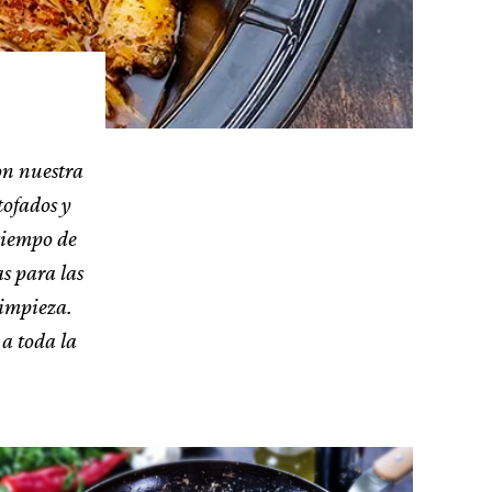
on nuestra
tofados y
 tiempo de
as para las
limpieza.
 a toda la