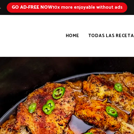
GO AD-FREE NOW
10x more enjoyable without ads
L
HOME
TODAS LAS RECETA