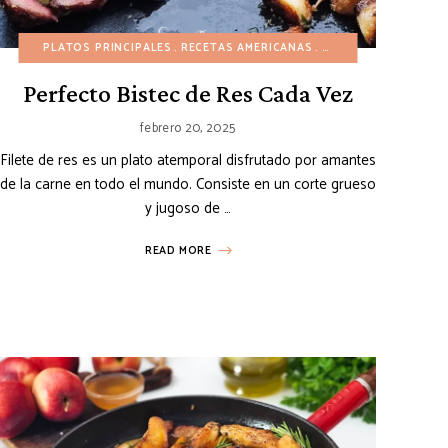
TAS AMERICANAS
CETAS EUROPEAS
PLATOS PRINCIPALES
RECETAS ECONÓMICAS
UNA OLLA/SARTÉN
RECETAS AMERICANAS
VERANO
RECETAS EN 30 MINUTOS
VÍDEOS
RECETAS EN 30 MIN
RECE
Perfecto Bistec de Res Cada Vez
febrero 20, 2025
Filete de res es un plato atemporal disfrutado por amantes
de la carne en todo el mundo. Consiste en un corte grueso
y jugoso de …
READ MORE