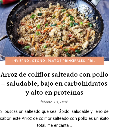
EDITERRÁNEAS
RECETAS ECONÓMICAS
INVIERNO
RECETAS SALUDABLES
OTOÑO
RECETAS EN 30 MINUTOS
PLATOS PRINCIPALES
SIN AZÚCAR REFINADA
PRIMAVERA
RECETAS SALUDABL
RECETAS A
SIN GLUTE
Arroz de coliflor salteado con pollo
– saludable, bajo en carbohidratos
y alto en proteínas
febrero 20, 2026
Si buscas un salteado que sea rápido, saludable y lleno de
sabor, este Arroz de coliflor salteado con pollo es un éxito
total. Me encanta …