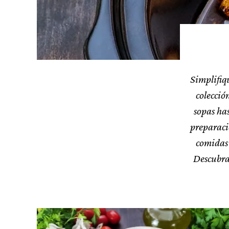
Simplifiq
colecció
sopas has
preparació
comidas 
Descubra 