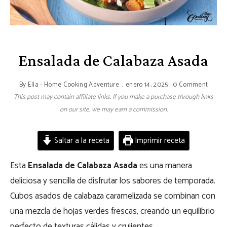
Ensalada de Calabaza Asada
By
Ella - Home Cooking Adventure
enero 14, 2025
0 Comment
This post may contain affiliate links. If you make a purchase through links
on our site, we may earn a commission.
Saltar a la receta
Imprimir receta
Esta
Ensalada de Calabaza Asada
es una manera
deliciosa y sencilla de disfrutar los sabores de temporada.
Cubos asados de calabaza caramelizada se combinan con
una mezcla de hojas verdes frescas, creando un equilibrio
perfecto de texturas cálidas y crujientes.