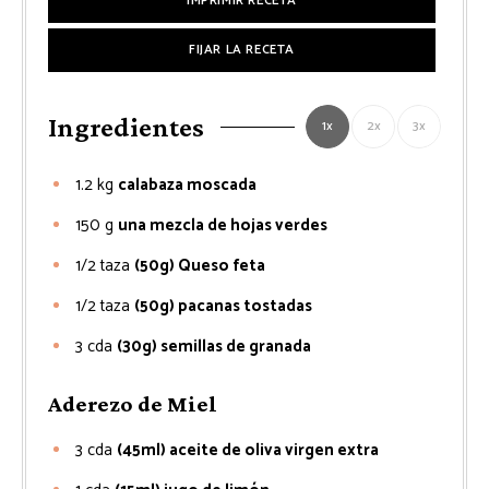
IMPRIMIR RECETA
FIJAR LA RECETA
Ingredientes
1x
2x
3x
1.2
kg
calabaza moscada
150
g
una mezcla de hojas verdes
1/2
taza
(50g) Queso feta
1/2
taza
(50g) pacanas tostadas
3
cda
(30g) semillas de granada
Aderezo de Miel
3
cda
(45ml) aceite de oliva virgen extra