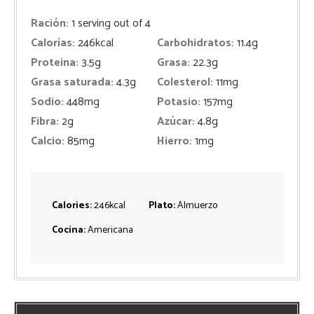
Ración:
1
serving out of 4
Calorías:
246
kcal
Carbohidratos:
11.4
g
Proteina:
3.5
g
Grasa:
22.3
g
Grasa saturada:
4.3
g
Colesterol:
11
mg
Sodio:
448
mg
Potasio:
157
mg
Fibra:
2
g
Azúcar:
4.8
g
Calcio:
85
mg
Hierro:
1
mg
Calories:
246
kcal
Plato:
Almuerzo
Cocina:
Americana