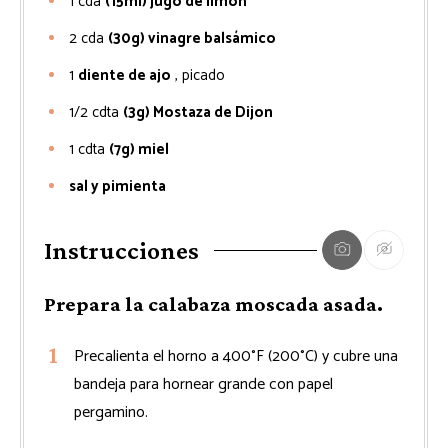
1
cda
(15ml) jugo de limón
2
cda
(30g) vinagre balsámico
1
diente de ajo
, picado
1/2
cdta
(3g) Mostaza de Dijon
1
cdta
(7g) miel
sal y pimienta
Instrucciones
Prepara la calabaza moscada asada.
Precalienta el horno a 400°F (200°C) y cubre una
bandeja para hornear grande con papel
pergamino.