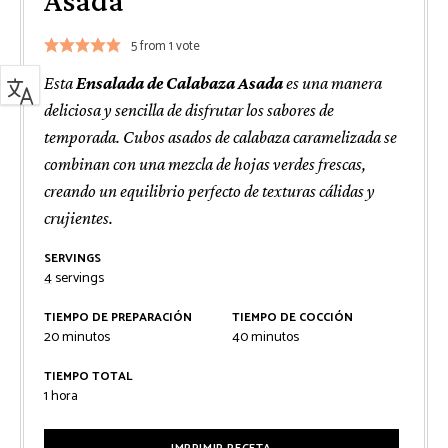
Asada
5
from 1 vote
Esta
Ensalada de Calabaza Asada
es una manera
deliciosa y sencilla de disfrutar los sabores de
temporada. Cubos asados de calabaza caramelizada se
combinan con una mezcla de hojas verdes frescas,
creando un equilibrio perfecto de texturas cálidas y
crujientes.
SERVINGS
4
servings
TIEMPO DE PREPARACIÓN
TIEMPO DE COCCIÓN
minutos
minutos
20
minutos
40
minutos
TIEMPO TOTAL
hora
1
hora