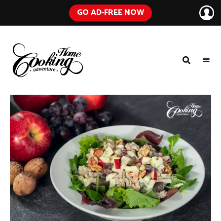
GO AD-FREE NOW
HOME
A
Food
COOKING
Blog
with
ADVENTURE
Tested
Recipes
Using
Everyday
Ingredients