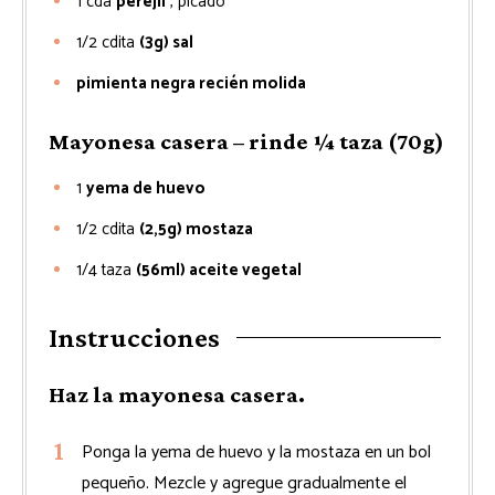
1
cda
perejil
, picado
1/2
cdita
(3g) sal
pimienta negra recién molida
Mayonesa casera – rinde ¼ taza (70g)
1
yema de huevo
1/2
cdita
(2,5g) mostaza
1/4
taza
(56ml) aceite vegetal
Instrucciones
Haz la mayonesa casera.
Ponga la yema de huevo y la mostaza en un bol
pequeño. Mezcle y agregue gradualmente el