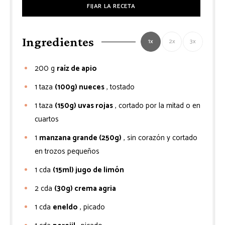
FIJAR LA RECETA
Ingredientes
1x
2x
3x
200
g
raíz de apio
1
taza
(100g) nueces
, tostado
1
taza
(150g) uvas rojas
, cortado por la mitad o en
cuartos
1
manzana grande (250g)
, sin corazón y cortado
en trozos pequeños
1
cda
(15ml) jugo de limón
2
cda
(30g) crema agria
1
cda
eneldo
, picado