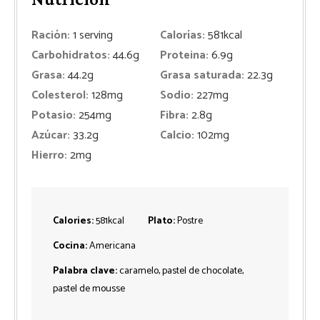
Ración:
1
serving
Calorías:
581
kcal
Carbohidratos:
44.6
g
Proteina:
6.9
g
Grasa:
44.2
g
Grasa saturada:
22.3
g
Colesterol:
128
mg
Sodio:
227
mg
Potasio:
254
mg
Fibra:
2.8
g
Azúcar:
33.2
g
Calcio:
102
mg
Hierro:
2
mg
Calories:
581
kcal
Plato:
Postre
Cocina:
Americana
Palabra clave:
caramelo, pastel de chocolate,
pastel de mousse