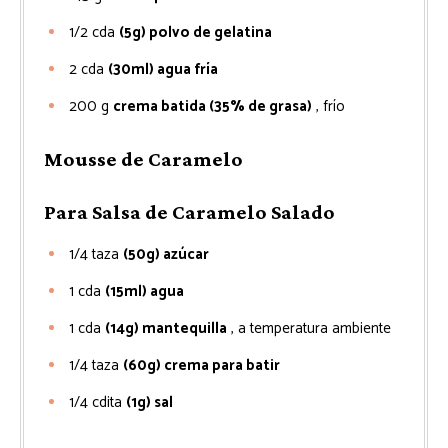
1/2
cda
(5g) polvo de gelatina
2
cda
(30ml) agua fría
200
g
crema batida (35% de grasa)
, frío
Mousse de Caramelo
Para Salsa de Caramelo Salado
1/4
taza
(50g) azúcar
1
cda
(15ml) agua
1
cda
(14g) mantequilla
, a temperatura ambiente
1/4
taza
(60g) crema para batir
1/4
cdita
(1g) sal