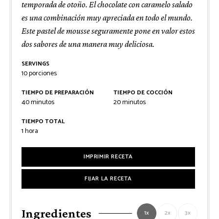
temporada de otoño. El chocolate con caramelo salado
es una combinación muy apreciada en todo el mundo.
Este pastel de mousse seguramente pone en valor estos
dos sabores de una manera muy deliciosa.
SERVINGS
10
porciones
TIEMPO DE PREPARACIÓN
TIEMPO DE COCCIÓN
minutos
minutos
40
minutos
20
minutos
TIEMPO TOTAL
hora
1
hora
IMPRIMIR RECETA
FIJAR LA RECETA
Ingredientes
1x
2x
3x