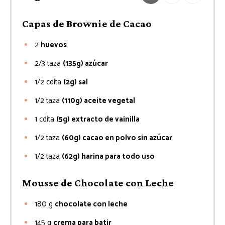
Capas de Brownie de Cacao
2
huevos
2/3
taza
(135g) azúcar
1/2
cdita
(2g) sal
1/2
taza
(110g) aceite vegetal
1
cdita
(5g) extracto de vainilla
1/2
taza
(60g) cacao en polvo sin azúcar
1/2
taza
(62g) harina para todo uso
Mousse de Chocolate con Leche
180
g
chocolate con leche
145
g
crema para batir