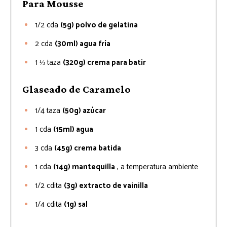
Para Mousse
1/2
cda
(5g) polvo de gelatina
2
cda
(30ml) agua fría
1 ⅓
taza
(320g) crema para batir
Glaseado de Caramelo
1/4
taza
(50g) azúcar
1
cda
(15ml) agua
3
cda
(45g) crema batida
1
cda
(14g) mantequilla
, a temperatura ambiente
1/2
cdita
(3g) extracto de vainilla
1/4
cdita
(1g) sal