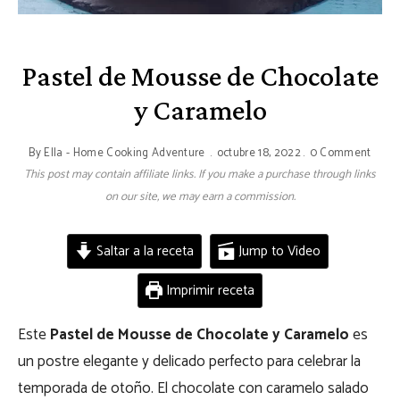
Pastel de Mousse de Chocolate
y Caramelo
By
Ella - Home Cooking Adventure
octubre 18, 2022
0 Comment
This post may contain affiliate links. If you make a purchase through links
on our site, we may earn a commission.
Saltar a la receta
Jump to Video
Imprimir receta
Este
Pastel de Mousse de Chocolate y Caramelo
es
un postre elegante y delicado perfecto para celebrar la
temporada de otoño. El chocolate con caramelo salado