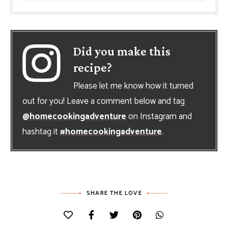
Did you make this
recipe?
Please let me know how it turned
out for you! Leave a comment below and tag
@homecookingadventure
on Instagram and
hashtag it
#homecookingadventure
.
SHARE THE LOVE