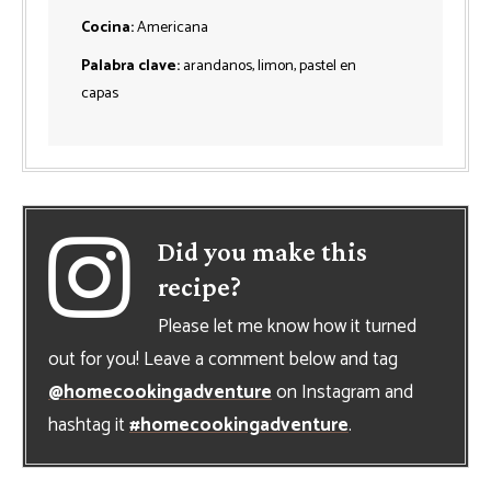
Cocina:
Americana
Palabra clave:
arandanos, limon, pastel en
capas
Did you make this
recipe?
Please let me know how it turned
out for you! Leave a comment below and tag
@homecookingadventure
on Instagram and
hashtag it
#homecookingadventure
.