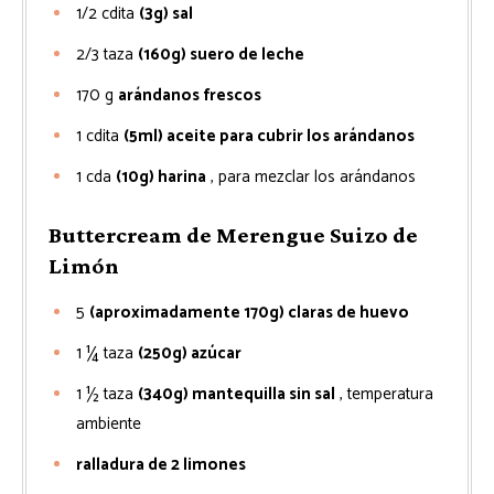
1/2
cdita
(3g) sal
2/3
taza
(160g) suero de leche
170
g
arándanos frescos
1
cdita
(5ml) aceite para cubrir los arándanos
1
cda
(10g) harina
, para mezclar los arándanos
Buttercream de Merengue Suizo de
Limón
5
(aproximadamente 170g) claras de huevo
1 ¼
taza
(250g) azúcar
1 ½
taza
(340g) mantequilla sin sal
, temperatura
ambiente
ralladura de 2 limones