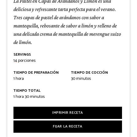
La Pastel en Capas de Arándanos y Limón es una
deliciosa y refrescante tarta perfecta para el verano.
Tres capas de pastel de arándanos con sabor a
mantequilla, rebosante de sabor a limón y relleno de
una delicada crema de mantequilla de merengue suizo
de limón.
SERVINGS
14
porciones
TIEMPO DE PREPARACIÓN
TIEMPO DE COCCIÓN
hora
minutos
1
hora
30
minutos
TIEMPO TOTAL
hora
minutos
1
hora
30
minutos
IMPRIMIR RECETA
FIJAR LA RECETA