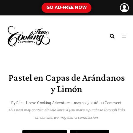
GO AD-FREE NOW
HOME
A
Food
COOKING
Blog
with
ADVENTURE
Tested
Recipes
Using
Pastel en Capas de Arándanos
Everyday
Ingredients
y Limón
By
Ella - Home Cooking Adventure
mayo 25, 2018
0 Comment
This post may contain affiliate links. If you make a purchase through links
on our site, we may earn a commission.