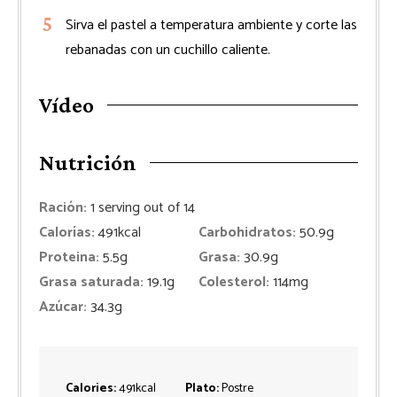
Sirva el pastel a temperatura ambiente y corte las
rebanadas con un cuchillo caliente.
Vídeo
Nutrición
Ración:
1
serving out of 14
Calorías:
491
kcal
Carbohidratos:
50.9
g
Proteina:
5.5
g
Grasa:
30.9
g
Grasa saturada:
19.1
g
Colesterol:
114
mg
Azúcar:
34.3
g
Calories:
491
kcal
Plato:
Postre