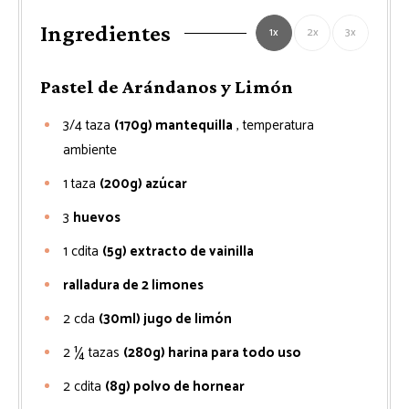
Ingredientes
1x
2x
3x
Pastel de Arándanos y Limón
3/4
taza
(170g) mantequilla
, temperatura
ambiente
1
taza
(200g) azúcar
3
huevos
1
cdita
(5g) extracto de vainilla
ralladura de 2 limones
2
cda
(30ml) jugo de limón
2 ¼
tazas
(280g) harina para todo uso
2
cdita
(8g) polvo de hornear