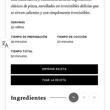
clásicos de pizza, enrollados en irresistibles delicias que
se sirven calientes y son simplemente irresistibles.
SERVINGS
32
rollitos
TIEMPO DE PREPARACIÓN
TIEMPO DE COCCIÓN
minutos
minutos
30
minutos
20
minutos
TIEMPO TOTAL
minutos
50
minutos
IMPRIMIR RECETA
FIJAR LA RECETA
Ingredientes
1x
2x
3x