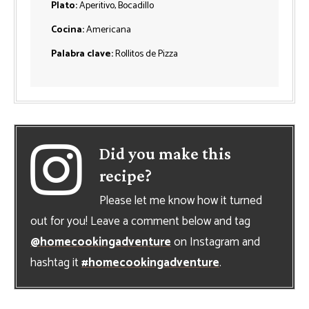
Plato:
Aperitivo, Bocadillo
Cocina:
Americana
Palabra clave:
Rollitos de Pizza
Did you make this
recipe?
Please let me know how it turned
out for you! Leave a comment below and tag
@homecookingadventure
on Instagram and
hashtag it
#homecookingadventure
.