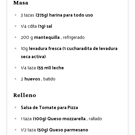
Masa
3
tazas
(375g) harina para todo uso
1/4
cdita
(1g) sal
200
g
mantequilla
, refrigerado
10g
levadura fresca (1 cucharadita de levadura
seca activa)
1/4
taza
(55 ml) leche
2
huevos
, batido
Relleno
Salsa de Tomate para Pizza
1
taza
(100g) Queso mozzarella
, rallado
1/2
taza
(50g) Queso parmesano