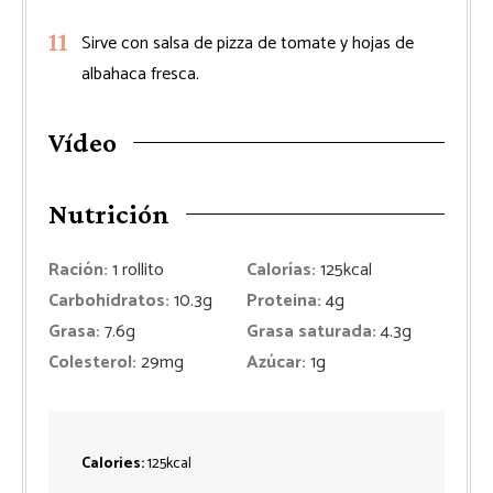
Sirve con salsa de pizza de tomate y hojas de
albahaca fresca.
Vídeo
Nutrición
Ración:
1
rollito
Calorías:
125
kcal
Carbohidratos:
10.3
g
Proteina:
4
g
Grasa:
7.6
g
Grasa saturada:
4.3
g
Colesterol:
29
mg
Azúcar:
1
g
Calories:
125
kcal