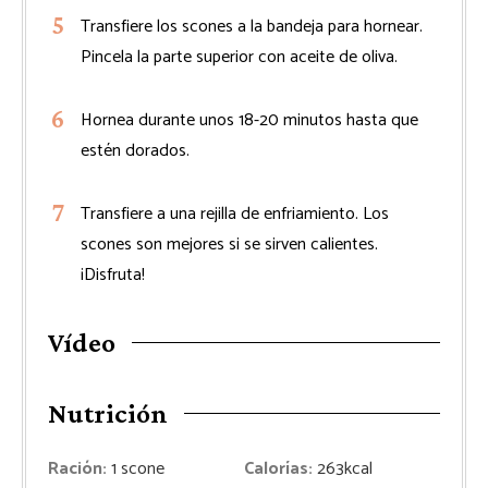
Transfiere los scones a la bandeja para hornear.
Pincela la parte superior con aceite de oliva.
Hornea durante unos 18-20 minutos hasta que
estén dorados.
Transfiere a una rejilla de enfriamiento. Los
scones son mejores si se sirven calientes.
¡Disfruta!
Vídeo
Nutrición
Ración:
1
scone
Calorías:
263
kcal