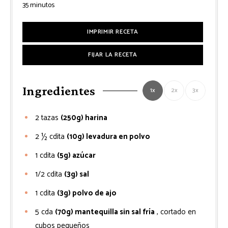
minutos
35
minutos
IMPRIMIR RECETA
FIJAR LA RECETA
Ingredientes
1x
2x
3x
2
tazas
(250g) harina
2 ½
cdita
(10g) levadura en polvo
1
cdita
(5g) azúcar
1/2
cdita
(3g) sal
1
cdita
(3g) polvo de ajo
5
cda
(70g) mantequilla sin sal fría
, cortado en
cubos pequeños