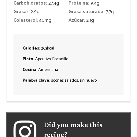
Carbohidratos:
27.4
g
Proteina:
9.4
g
Grasa:
12.9
g
Grasa saturada:
7.7
g
Colesterol:
40
mg
Azúcar:
2.1
g
Calories:
263
kcal
Plato:
Aperitivo, Bocadillo
Cocina:
Americana
Palabra clave:
scones salados, sin huevo
Did you make this
recipe?