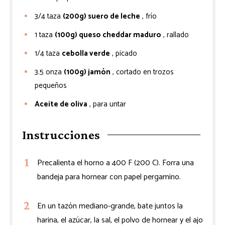
3/4
taza
(200g) suero de leche
, frío
1
taza
(100g) queso cheddar maduro
, rallado
1/4
taza
cebolla verde
, picado
3.5
onza
(100g) jamón
, cortado en trozos
pequeños
Aceite de oliva
, para untar
Instrucciones
Precalienta el horno a 400 F (200 C). Forra una
bandeja para hornear con papel pergamino.
En un tazón mediano-grande, bate juntos la
harina, el azúcar, la sal, el polvo de hornear y el ajo