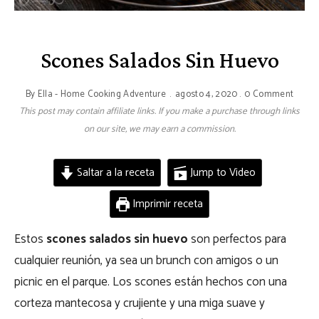
Scones Salados Sin Huevo
By
Ella - Home Cooking Adventure
agosto 4, 2020
0 Comment
This post may contain affiliate links. If you make a purchase through links
on our site, we may earn a commission.
Saltar a la receta
Jump to Video
Imprimir receta
Estos
scones salados sin huevo
son perfectos para
cualquier reunión, ya sea un brunch con amigos o un
picnic en el parque. Los scones están hechos con una
corteza mantecosa y crujiente y una miga suave y