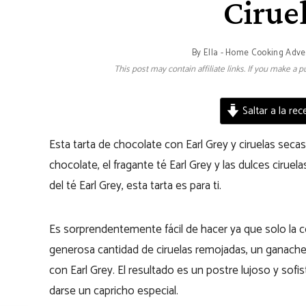
Cirue
By
Ella - Home Cooking Adve
This post may contain affiliate links. If you make a
Saltar a la rec
Esta tarta de chocolate con Earl Grey y ciruelas sec
chocolate, el fragante té Earl Grey y las dulces ciru
del té Earl Grey, esta tarta es para ti.
Es sorprendentemente fácil de hacer ya que solo la co
generosa cantidad de ciruelas remojadas, un ganache
con Earl Grey. El resultado es un postre lujoso y sofi
darse un capricho especial.