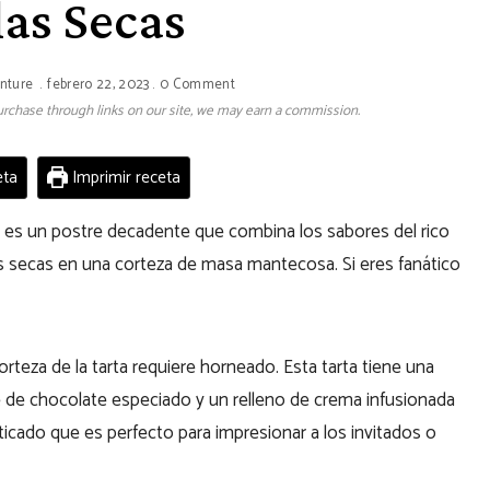
las Secas
nture
febrero 22, 2023
0 Comment
 purchase through links on our site, we may earn a commission.
eta
Imprimir receta
as es un postre decadente que combina los sabores del rico
elas secas en una corteza de masa mantecosa. Si eres fanático
rteza de la tarta requiere horneado. Esta tarta tiene una
 de chocolate especiado y un relleno de crema infusionada
sticado que es perfecto para impresionar a los invitados o