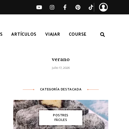
S
ARTÍCULOS
VIAJAR
COURSE
Ensalada de sandía, melocotón y feta
– Receta fácil de ensalada fresca de
verano
julio 17, 2026
CATEGORÍA DESTACADA
POSTRES
FÁCILES