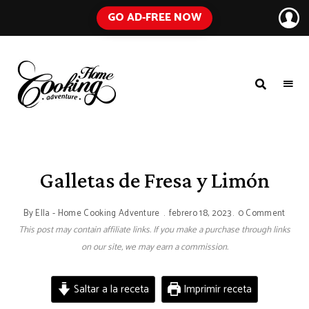
GO AD-FREE NOW
HOME
A
Food
COOKING
Blog
with
ADVENTURE
Tested
Recipes
Using
Galletas de Fresa y Limón
Everyday
Ingredients
By
Ella - Home Cooking Adventure
febrero 18, 2023
0 Comment
This post may contain affiliate links. If you make a purchase through links
on our site, we may earn a commission.
Saltar a la receta
Imprimir receta