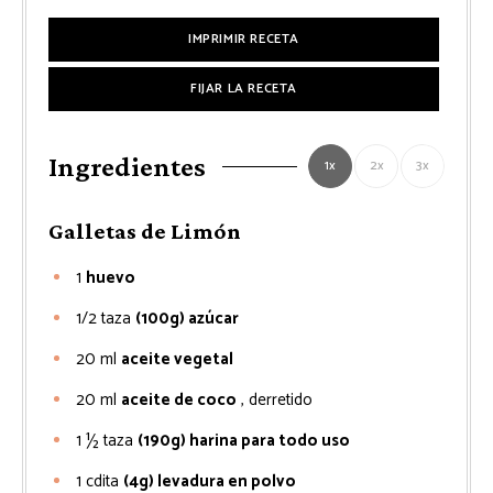
IMPRIMIR RECETA
FIJAR LA RECETA
Ingredientes
1x
2x
3x
Galletas de Limón
1
huevo
1/2
taza
(100g) azúcar
20
ml
aceite vegetal
20
ml
aceite de coco
, derretido
1 ½
taza
(190g) harina para todo uso
1
cdita
(4g) levadura en polvo