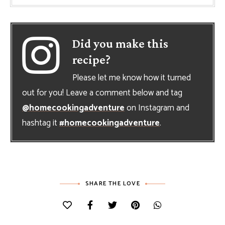
Did you make this
recipe?
Please let me know how it turned
out for you! Leave a comment below and tag
@homecookingadventure
on Instagram and
hashtag it
#homecookingadventure
.
SHARE THE LOVE