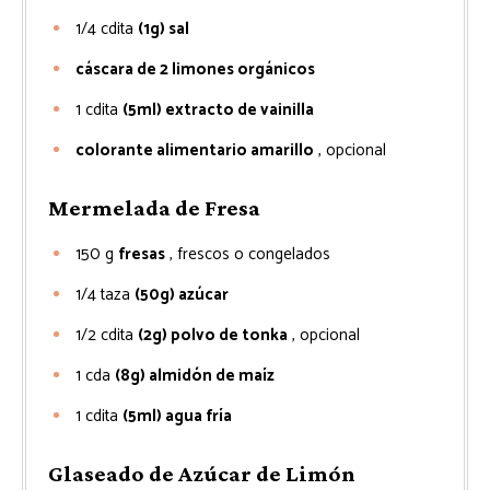
1/4
cdita
(1g) sal
cáscara de 2 limones orgánicos
1
cdita
(5ml) extracto de vainilla
colorante alimentario amarillo
, opcional
Mermelada de Fresa
150
g
fresas
, frescos o congelados
1/4
taza
(50g) azúcar
1/2
cdita
(2g) polvo de tonka
, opcional
1
cda
(8g) almidón de maíz
1
cdita
(5ml) agua fría
Glaseado de Azúcar de Limón