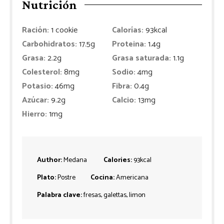
Nutrición
Ración:
1
cookie
Calorías:
93
kcal
Carbohidratos:
17.5
g
Proteina:
1.4
g
Grasa:
2.2
g
Grasa saturada:
1.1
g
Colesterol:
8
mg
Sodio:
4
mg
Potasio:
46
mg
Fibra:
0.4
g
Azúcar:
9.2
g
Calcio:
13
mg
Hierro:
1
mg
Author:
Medana
Calories:
93
kcal
Plato:
Postre
Cocina:
Americana
Palabra clave:
fresas, galettas, limon