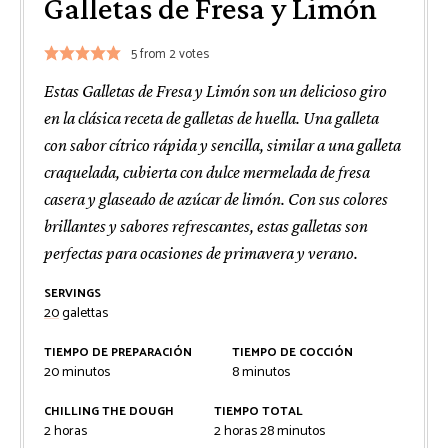
Galletas de Fresa y Limón
5
from
2
votes
Estas Galletas de Fresa y Limón son un delicioso giro
en la clásica receta de galletas de huella. Una galleta
con sabor cítrico rápida y sencilla, similar a una galleta
craquelada, cubierta con dulce mermelada de fresa
casera y glaseado de azúcar de limón. Con sus colores
brillantes y sabores refrescantes, estas galletas son
perfectas para ocasiones de primavera y verano.
SERVINGS
20
galettas
TIEMPO DE PREPARACIÓN
TIEMPO DE COCCIÓN
minutos
minutos
20
minutos
8
minutos
CHILLING THE DOUGH
TIEMPO TOTAL
horas
horas
minutos
2
horas
2
horas
28
minutos