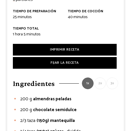
TIEMPO DE PREPARACIÓN
TIEMPO DE COCCIÓN
minutos
minutos
25
minutos
40
minutos
TIEMPO TOTAL
hora
minutos
1
hora
5
minutos
IMPRIMIR RECETA
FIJAR LA RECETA
Ingredientes
1x
2x
3x
200
g
almendras peladas
200
g
chocolate semidulce
2/3
taza
(150g) mantequilla