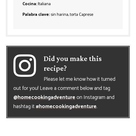
Cocina:
Italiana
Palabra clave:
sin harina, torta Caprese
Did you make this
recipe?
Please let me know how it turned
out for you! Leave a comment below and tag
@homecookingadventure
on Instagram and
hashtag it
#homecookingadventure
.