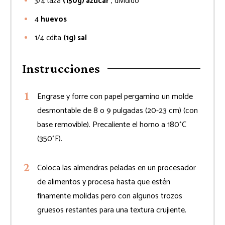
3/4
taza
(150g) azúcar
, dividido
4
huevos
1/4
cdita
(1g) sal
Instrucciones
Engrase y forre con papel pergamino un molde
desmontable de 8 o 9 pulgadas (20-23 cm) (con
base removible). Precaliente el horno a 180°C
(350°F).
Coloca las almendras peladas en un procesador
de alimentos y procesa hasta que estén
finamente molidas pero con algunos trozos
gruesos restantes para una textura crujiente.