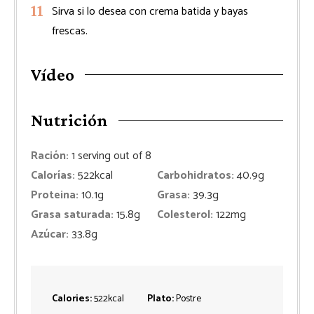
Sirva si lo desea con crema batida y bayas
frescas.
Vídeo
Nutrición
Ración:
1
serving out of 8
Calorías:
522
kcal
Carbohidratos:
40.9
g
Proteina:
10.1
g
Grasa:
39.3
g
Grasa saturada:
15.8
g
Colesterol:
122
mg
Azúcar:
33.8
g
Calories:
522
kcal
Plato:
Postre