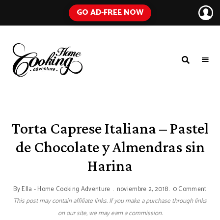
GO AD-FREE NOW
HOME
A
Food
COOKING
Blog
with
ADVENTURE
Tested
Recipes
Using
Torta Caprese Italiana – Pastel
Everyday
Ingredients
de Chocolate y Almendras sin
Harina
By
Ella - Home Cooking Adventure
noviembre 2, 2018
0 Comment
This post may contain affiliate links. If you make a purchase through links
on our site, we may earn a commission.