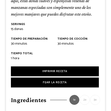
aquí, estas donas suaves y esponjosas rellenas de
manzanas especiadas son simplemente uno de los
mejores manjares que puedes disfrutar este otoño.
SERVINGS
15
donas
TIEMPO DE PREPARACIÓN
TIEMPO DE COCCIÓN
minutos
minutos
30
minutos
30
minutos
TIEMPO TOTAL
hora
1
hora
IMPRIMIR RECETA
FIJAR LA RECETA
Ingredientes
1x
2x
3x