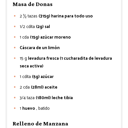
Masa de Donas
2 ½
tazas
(315g) harina para todo uso
1/2
cdita
(2g) sal
1
cda
(15g) azúcar moreno
Cáscara de un limón
15
g
levadura fresca (1 cucharadita de levadura
seca activa)
1
cdita
(5g) azúcar
2
cda
(28ml) aceite
3/4
taza
(180ml) leche tibia
1
huevo
, batido
Relleno de Manzana