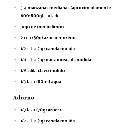
3-4
manzanas medianas (aproximadamente
600-800g)
, pelado
jugo de medio limón
2
cda
(30g) azúcar moreno
1/2
cdita
(1g) canela molida
1/4
cdita
(1g) nuez moscada molida
1/8
cdita
clavo molido
1/3
taza
(80ml) agua
Adorno
1/3
taza
(70g) azúcar
1/2
cdita
(1g) canela molida