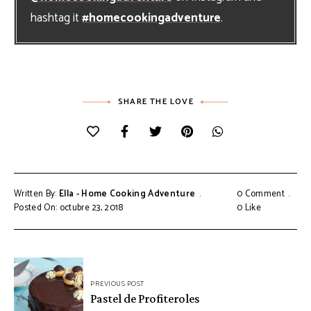
hashtag it
#homecookingadventure
.
SHARE THE LOVE
Written By:
Ella - Home Cooking Adventure
0 Comment
Posted On: octubre 23, 2018
0
Like
Navegación
PREVIOUS POST
de
Pastel de Profiteroles