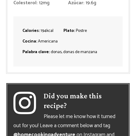
Colesterol:
12
mg
Azúcar:
19.6
g
Calories:
194
kcal
Plato:
Postre
Cocina:
Americana
Palabra clave:
donas, donas de manzana
Did you make this
recipe?
Please let me know how it turned
out for you! Leave a comment below and tag
@homecookingadventure
on Instagram and