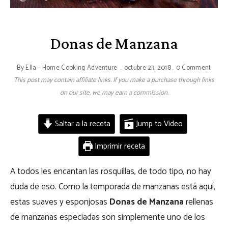
Donas de Manzana
By
Ella - Home Cooking Adventure
octubre 23, 2018
0 Comment
This post may contain affiliate links. If you make a purchase through links
on our site, we may earn a commission.
Saltar a la receta
Jump to Video
Imprimir receta
A todos les encantan las rosquillas, de todo tipo, no hay
duda de eso. Como la temporada de manzanas está aquí,
estas suaves y esponjosas
Donas de Manzana
rellenas
de manzanas especiadas son simplemente uno de los