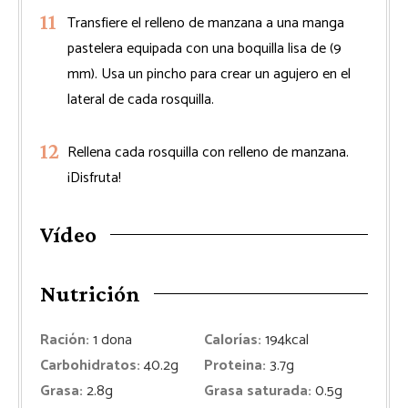
Transfiere el relleno de manzana a una manga
pastelera equipada con una boquilla lisa de (9
mm). Usa un pincho para crear un agujero en el
lateral de cada rosquilla.
Rellena cada rosquilla con relleno de manzana.
¡Disfruta!
Vídeo
Nutrición
Ración:
1
dona
Calorías:
194
kcal
Carbohidratos:
40.2
g
Proteina:
3.7
g
Grasa:
2.8
g
Grasa saturada:
0.5
g