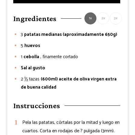
Ingredientes
1x
2x
3x
3
patatas medianas (aproximadamente 650g)
5
huevos
1
cebolla
, finamente cortado
Sal al gusto
2 ½
tazas
(600ml) aceite de oliva virgen extra
de buena calidad
Instrucciones
Pela las patatas, córtalas por la mitad y luego en
cuartos. Corta en rodajas de ? pulgada (3mm).