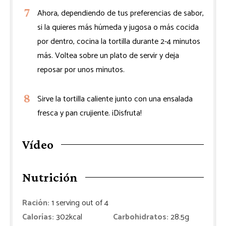
Ahora, dependiendo de tus preferencias de sabor,
si la quieres más húmeda y jugosa o más cocida
por dentro, cocina la tortilla durante 2-4 minutos
más. Voltea sobre un plato de servir y deja
reposar por unos minutos.
Sirve la tortilla caliente junto con una ensalada
fresca y pan crujiente. ¡Disfruta!
Vídeo
Nutrición
Ración:
1
serving out of 4
Calorías:
302
kcal
Carbohidratos:
28.5
g