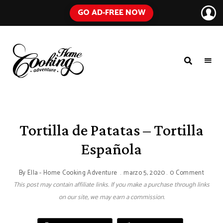
GO AD-FREE NOW
HOME
A
Food
COOKING
Blog
with
ADVENTURE
Tested
Recipes
Using
Tortilla de Patatas – Tortilla
Everyday
Ingredients
Española
By
Ella - Home Cooking Adventure
marzo 5, 2020
0 Comment
This post may contain affiliate links. If you make a purchase through links
on our site, we may earn a commission.