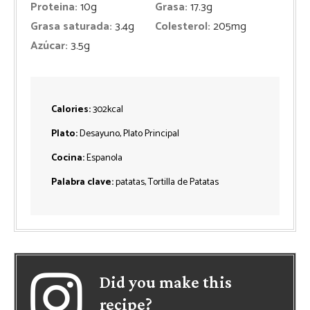
Proteina:
10
g
Grasa:
17.3
g
Grasa saturada:
3.4
g
Colesterol:
205
mg
Azúcar:
3.5
g
Calories:
302
kcal
Plato:
Desayuno, Plato Principal
Cocina:
Espanola
Palabra clave:
patatas, Tortilla de Patatas
Did you make this
recipe?