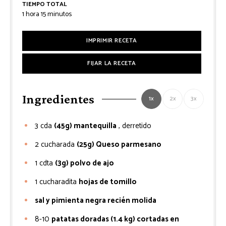
TIEMPO TOTAL
hora
minutos
1
hora
15
minutos
IMPRIMIR RECETA
FIJAR LA RECETA
Ingredientes
1x
2x
3x
3
cda
(45g) mantequilla
, derretido
2
cucharada
(25g) Queso parmesano
1
cdta
(3g) polvo de ajo
1
cucharadita
hojas de tomillo
sal y pimienta negra recién molida
8-10
patatas doradas (1.4 kg) cortadas en