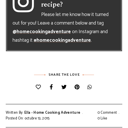
recipe?
Please let me know how it turned
out for you! Leave a comment below and tag
@homecookingadventure
on Instagram and
hashtag it
#homecookingadventure
.
SHARE THE LOVE
Written By:
Ella - Home Cooking Adventure
0 Comment
Posted On: octubre 13, 2015
0
Like