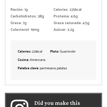
Ración:
1
g
Calorías:
225
kcal
Carbohidratos:
38
g
Proteina:
4.6
g
Grasa:
7
g
Grasa saturada:
4.5
g
Colesterol:
19
mg
Azúcar:
3.2
g
Calories:
225
kcal
Plato:
Guarnición
Cocina:
Americana
Palabra clave:
parmesano, patatas
Did you make this