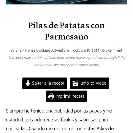
Pilas de Patatas con
Parmesano
By
Ella - Home Cooking Adventure
octubre 13, 2015
0 Comment
This post may contain affiliate links. If you make a purchase through links
on our site, we may earn a commission.
Saltar a la receta
Jump to Video
Imprimir receta
Siempre he tenido una debilidad por las papas y he
estado buscando recetas fáciles y sabrosas para
cocinarlas. Cuando me encontré con estas
Pilas de