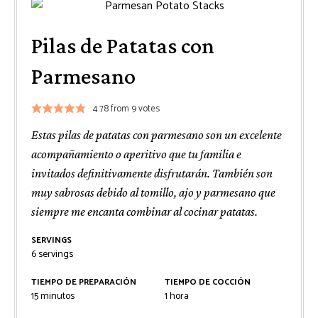
Pilas de Patatas con
Parmesano
4.78
from
9
votes
Estas pilas de patatas con parmesano son un excelente
acompañamiento o aperitivo que tu familia e
invitados definitivamente disfrutarán. También son
muy sabrosas debido al tomillo, ajo y parmesano que
siempre me encanta combinar al cocinar patatas.
SERVINGS
6
servings
TIEMPO DE PREPARACIÓN
TIEMPO DE COCCIÓN
minutos
hora
15
minutos
1
hora