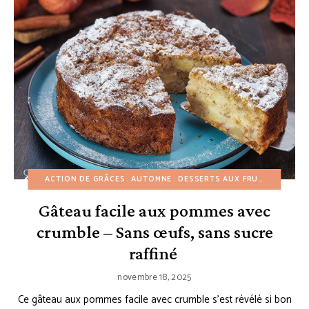
ACTION DE GRÂCES
AUTOMNE
DESSERTS AUX FRUITS
DESSER
Gâteau facile aux pommes avec
crumble – Sans œufs, sans sucre
raffiné
novembre 18, 2025
Ce gâteau aux pommes facile avec crumble s’est révélé si bon