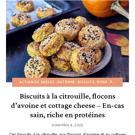
ACTION DE GRÂCES
AUTOMNE
BISCUITS
HIVER
PETIT-DÉJEUNER
Biscuits à la citrouille, flocons
d’avoine et cottage cheese – En-cas
sain, riche en protéines
novembre 4, 2025
Ces biscuits à la citrouille, aux flocons d’avoine et au cottage