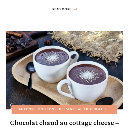
READ MORE
AUTOMNE
BOISSONS
DESSERTS AU CHOCOLAT
HIVER
PETIT
Chocolat chaud au cottage cheese –