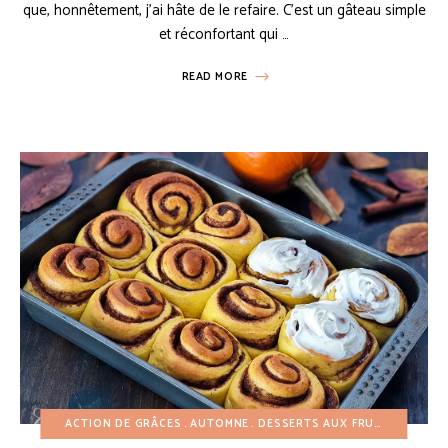
que, honnêtement, j’ai hâte de le refaire. C’est un gâteau simple
et réconfortant qui …
READ MORE
ACTION DE GRÂCES
AUTOMNE
DESSERTS AUX FRUITS
DESSER