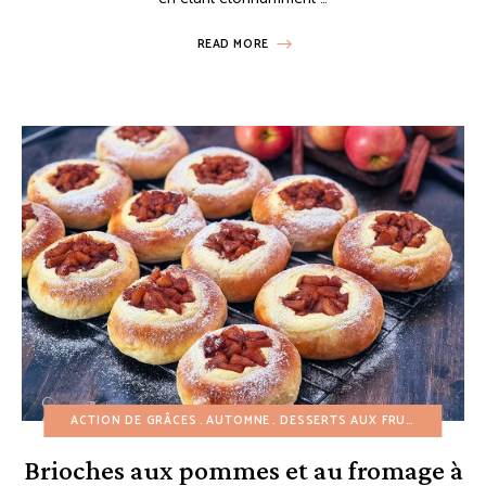
READ MORE
ACTION DE GRÂCES
AUTOMNE
DESSERTS AUX FRUITS
DESSER
Brioches aux pommes et au fromage à