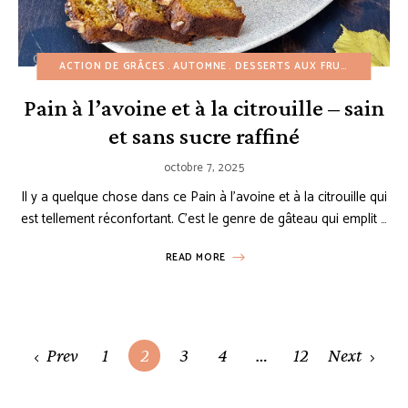
ACTION DE GRÂCES
AUTOMNE
DESSERTS AUX FRUITS
DESSER
Pain à l’avoine et à la citrouille – sain
et sans sucre raffiné
octobre 7, 2025
Il y a quelque chose dans ce Pain à l’avoine et à la citrouille qui
est tellement réconfortant. C’est le genre de gâteau qui emplit …
READ MORE
Posts
Prev
1
2
3
4
…
12
Next
navigation