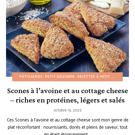
PÂTISSERIES
PETIT-DÉJEUNER
RECETTES À PETIT BUDGET
RE
Scones à l’avoine et au cottage cheese
– riches en protéines, légers et salés
octobre 15, 2025
Ces Scones à l’avoine et au cottage cheese sont mon genre de
plat réconfortant : nourrissants, dorés et pleins de saveur, tout
en étant étonnamment …