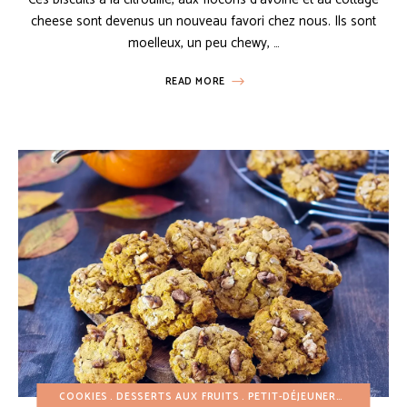
cheese sont devenus un nouveau favori chez nous. Ils sont
moelleux, un peu chewy, …
READ MORE
COOKIES
DESSERTS AUX FRUITS
PETIT-DÉJEUNER
RECETTES 