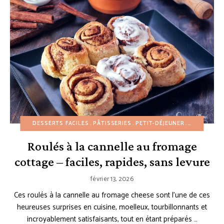
DESSERTS FACILES
PÂTISSERIES
PETIT-DÉJEUNER
RECETTES 
Roulés à la cannelle au fromage
cottage – faciles, rapides, sans levure
février 13, 2026
Ces roulés à la cannelle au fromage cheese sont l’une de ces
heureuses surprises en cuisine, moelleux, tourbillonnants et
incroyablement satisfaisants, tout en étant préparés …