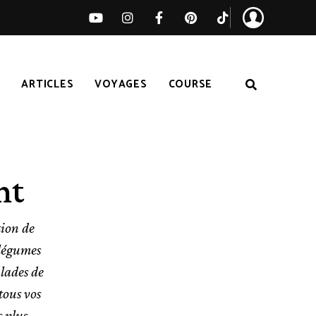
S
ARTICLES
VOYAGES
COURSE
nt
tion de
 légumes
alades de
tous vos
s plus