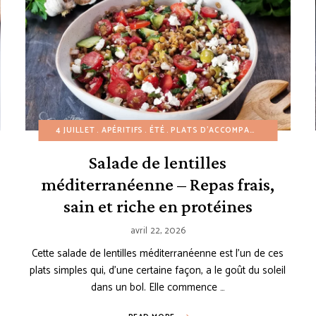
ETTES À PETIT BUDGET
4 JUILLET
APÉRITIFS
RECETTES AMÉRICAINES
ÉTÉ
PLATS D'ACCOMPAGNEMENT
RECETTES DE COLLATIO
PRI
Salade de lentilles
méditerranéenne – Repas frais,
sain et riche en protéines
avril 22, 2026
Cette salade de lentilles méditerranéenne est l’un de ces
plats simples qui, d’une certaine façon, a le goût du soleil
dans un bol. Elle commence …