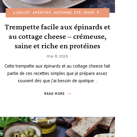
30 MINUTES
ALLOWEEN
4 JUILLET
HIVER
RECETTES MÉDITERRANÉENNES
APÉRITIFS
NOËL
PAINS
AUTOMNE
PETIT-DÉJEUNER
ÉTÉ
RECETTES SAINE
HIVER
PLATS D'ACCOMPAGNE
PETIT-DÉJEUNER
RECETTES 
PLA
Trempette facile aux épinards et
au cottage cheese – crémeuse,
saine et riche en protéines
mai 8, 2026
Cette trempette aux épinards et au cottage cheese fait
partie de ces recettes simples que je prépare assez
souvent dès que j’ai besoin de quelque …
READ MORE