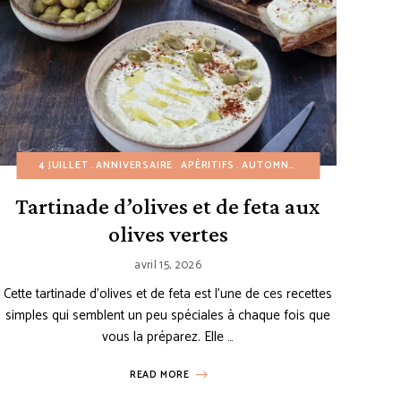
NS
NTEMPS
RECETTES EN 30 MINUTES
4 JUILLET
RECETTES À PETIT BUDGET
ANNIVERSAIRE
RECETTES SAINE
APÉRITIFS
RECETTES EN 30 MINUTES
AUTOMNE
RECETTES VÉGÉTARIENNE
ÉTÉ
HIVER
RECETTES
NOËL
Tartinade d’olives et de feta aux
olives vertes
avril 15, 2026
Cette tartinade d’olives et de feta est l’une de ces recettes
simples qui semblent un peu spéciales à chaque fois que
vous la préparez. Elle …
READ MORE