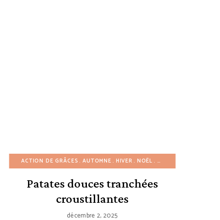
INUTES
CETTES AMÉRICAINES
ACTION DE GRÂCES
RECETTES EUROPÉENNES
RECETTES ASIATIQUES
AUTOMNE
RECETTES ROUMAINES
HIVER
RECETTES EN 30 MINUTES
NOËL
PLATS D'ACCOMPAG
RECETTES SAINE
R
Patates douces tranchées
croustillantes
décembre 2, 2025