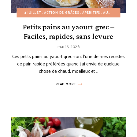
4 JUILLET
PRINTEMPS
ACTION DE GRÂCES
RECETTES À PETIT BUDGET
APÉRITIFS
AUTOMNE
RECETTES EN 
ÉTÉ
H
Petits pains au yaourt grec –
Faciles, rapides, sans levure
mai 15, 2026
Ces petits pains au yaourt grec sont l’une de mes recettes
de pain rapide préférées quand j’ai envie de quelque
s
chose de chaud, moelleux et …
READ MORE