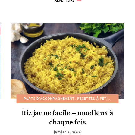
READ MORE
ES À PETIT BUDGET
PLATS D'ACCOMPAGNEMENT
RECETTES DE POMMES DE TERRE
RECETTES À PETIT BUDGET
RECETTES EN 30 M
RE
Riz jaune facile – moelleux à
chaque fois
janvier 16, 2026