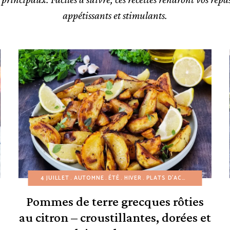
appétissants et stimulants.
RECETTES AMÉRICAINES
4 JUILLET
AUTOMNE
RECETTES SAINE
ÉTÉ
HIVER
PLATS D'ACCOMPAGNEMENT
RECETTES SANS GLUTE
Pommes de terre grecques rôties
au citron – croustillantes, dorées et