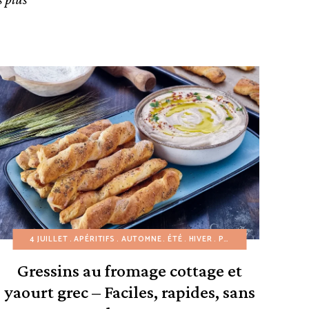
N
SALADES
PRINTEMPS
4 JUILLET
SANS ŒUF
RECETTES À PETIT BUDGET
APÉRITIFS
AUTOMNE
ÉTÉ
RECETTES DE POMMES DE TERR
HIVER
PAINS
PETIT-DÉJEUN
Gressins au fromage cottage et
yaourt grec – Faciles, rapides, sans