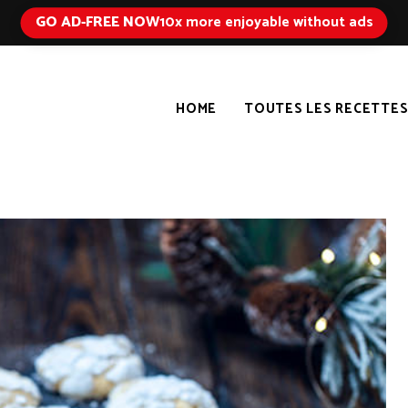
GO AD-FREE NOW
10x more enjoyable without ads
HOME
TOUTES LES RECETTE