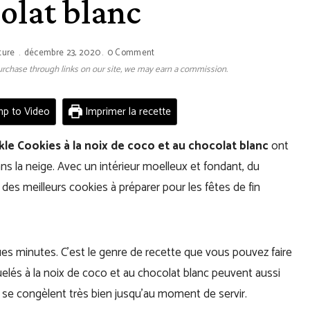
olat blanc
ture
décembre 23, 2020
0 Comment
 purchase through links on our site, we may earn a commission.
p to Video
Imprimer la recette
kle Cookies à la noix de coco et au chocolat blanc
ont
ns la neige. Avec un intérieur moelleux et fondant, du
des meilleurs cookies à préparer pour les fêtes de fin
ues minutes. C’est le genre de recette que vous pouvez faire
elés à la noix de coco et au chocolat blanc peuvent aussi
s se congèlent très bien jusqu’au moment de servir.