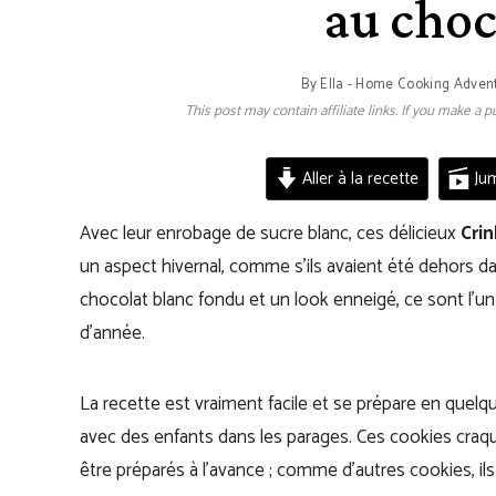
au choc
By
Ella - Home Cooking Adven
This post may contain affiliate links. If you make a
Aller à la recette
Jum
Avec leur enrobage de sucre blanc, ces délicieux
Crin
un aspect hivernal, comme s’ils avaient été dehors da
chocolat blanc fondu et un look enneigé, ce sont l’un 
d’année.
La recette est vraiment facile et se prépare en quelq
avec des enfants dans les parages. Ces cookies craqu
être préparés à l’avance ; comme d’autres cookies, il