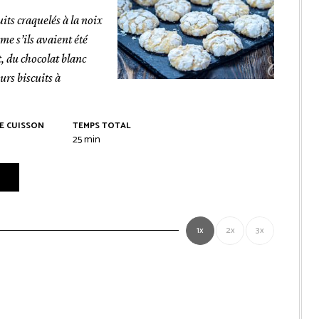
uits craquelés à la noix
me s’ils avaient été
, du chocolat blanc
urs biscuits à
E CUISSON
TEMPS TOTAL
es
minutes
25
min
1x
2x
3x