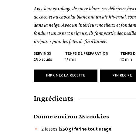
Avec leur enrobage de sucre blanc, ces délicieux bisc
de coco et au chocolat blanc ont un air hivernal, com
dans la neige. Avec un intérieur moelleux et fondant
fondu et un aspect neigeux, ils font partie des meille
préparer pour les fêtes de fin d’année.
SERVINGS
TEMPS DE PRÉPARATION
TEMPS D
minutes
minut
25
biscuits
15
min
10
min
IMPRIMER LA RECETTE
PIN RECIPE
Ingrédients
Donne environ 25 cookies
2
tasses
(250 g) farine tout usage