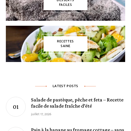
DESSERTS
FACILES
RECETTES
SAINE
LATEST POSTS
Salade de pastèque, pêche et feta – Recette
facile de salade fraîche d’été
juillet 17, 2026
Pain à la banane au fromage cottage – sans