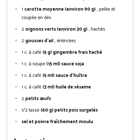
1
carotte moyenne (environ 90 g)
, pelée et
coupée en dés
2
oignons verts (environ 30 g)
, hachés
2
gousses d’ail
, émincées
1
c. à café
(5 g) gingembre frais haché
1
c. à soupe
(15 ml) sauce soja
1
c. à café
(5 ml) sauce d’huître
1
c. à café
(3 ml) huile de sésame
2
petits œufs
1/2
tasse
(60 g) petits pois surgelés
sel et poivre fraîchement moulu