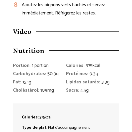
Ajoutez les oignons verts hachés et servez
immédiatement. Réfrigérez les restes.
Video
Nutrition
Portion:
1
portion
Calories:
375
kcal
Carbohydrates:
50.3
g
Protéines:
9.3
g
Fat:
15.1
g
Lipides saturés:
3.3
g
Choléstérol:
109
mg
Sucre:
4.5
g
Calories:
375
kcal
Type de plat:
Plat d'accompagnement