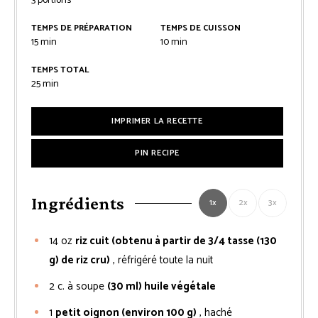
3
portions
TEMPS DE PRÉPARATION
TEMPS DE CUISSON
minutes
minutes
15
min
10
min
TEMPS TOTAL
minutes
25
min
IMPRIMER LA RECETTE
PIN RECIPE
Ingrédients
1x
2x
3x
14
oz
riz cuit (obtenu à partir de 3/4 tasse (130
g) de riz cru)
, réfrigéré toute la nuit
2
c. à soupe
(30 ml) huile végétale
1
petit oignon (environ 100 g)
, haché