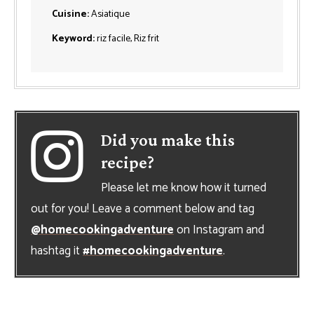
Cuisine:
Asiatique
Keyword:
riz facile, Riz frit
Did you make this
recipe?
Please let me know how it turned
out for you! Leave a comment below and tag
@homecookingadventure
on Instagram and
hashtag it
#homecookingadventure
.