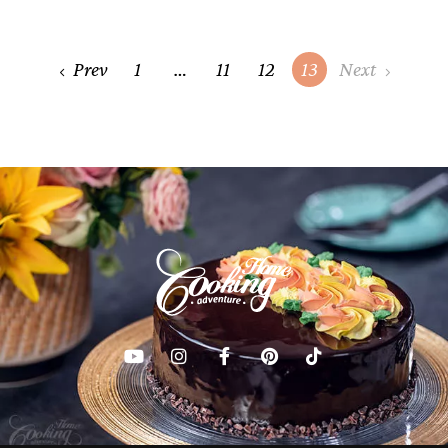
Posts
Prev
1
…
11
12
13
Next
navigation