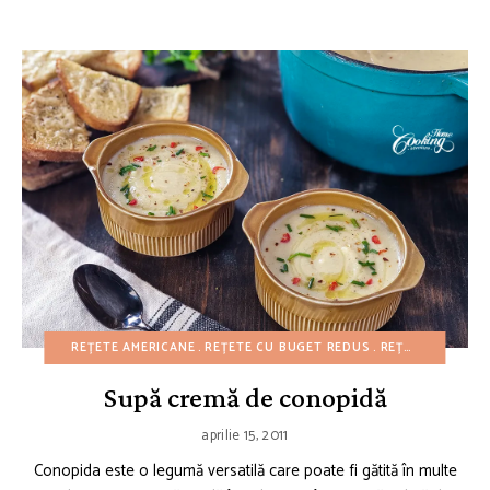
REȚETE AMERICANE
REȚETE CU BUGET REDUS
REȚETE CU CARTOFI
Supă cremă de conopidă
aprilie 15, 2011
Conopida este o legumă versatilă care poate fi gătită în multe