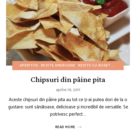
APERITIVE
REȚETE AMERICANE
REȚETE CU BUGET REDUS
REȚE
Chipsuri din pâine pita
aprilie 16, 2011
Aceste chipsuri din pâine pita au tot ce ți-ai putea dori de la o
gustare: sunt sănătoase, delicioase și incredibil de versatile. Se
potrivesc perfect …
READ MORE