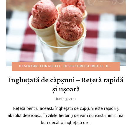
DESERTURI CONGELATE
DESERTURI CU FRUCTE
DESERTURI FĂRĂ COACERE
Înghețată de căpșuni – Rețetă rapidă
și ușoară
iunie 3, 2011
Rețeta pentru această înghețată de căpșuni este rapidă și
absolut delicioasă. În zilele fierbinți de vară nu există nimic mai
bun decât o înghețată de …