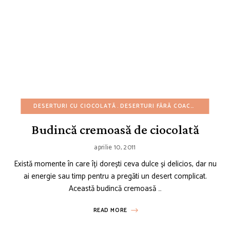
DESERTURI CU CIOCOLATĂ
DESERTURI FĂRĂ COACERE
DESERT
Budincă cremoasă de ciocolată
aprilie 10, 2011
Există momente în care îți dorești ceva dulce și delicios, dar nu
ai energie sau timp pentru a pregăti un desert complicat.
Această budincă cremoasă …
READ MORE