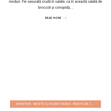
moduri. Fie savurată crudă în salate, ca în această salată de
broccoli și conopidă, …
READ MORE
APERITIVE
REȚETE CU BUGET REDUS
REȚETE DE CRĂCIUN
REȚ