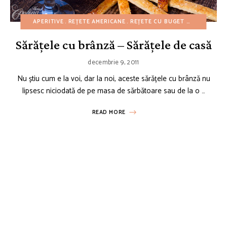
APERITIVE
REȚETE AMERICANE
REȚETE CU BUGET REDUS
REȚE
Sărățele cu brânză – Sărățele de casă
decembrie 9, 2011
Nu știu cum e la voi, dar la noi, aceste sărățele cu brânză nu
lipsesc niciodată de pe masa de sărbătoare sau de la o …
READ MORE