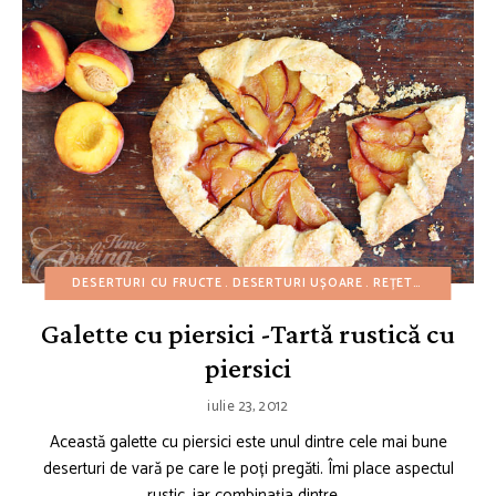
DESERTURI CU FRUCTE
DESERTURI UȘOARE
REȚETE CU BUGET REDUS
Galette cu piersici -Tartă rustică cu
piersici
iulie 23, 2012
Această galette cu piersici este unul dintre cele mai bune
deserturi de vară pe care le poți pregăti. Îmi place aspectul
rustic, iar combinația dintre …