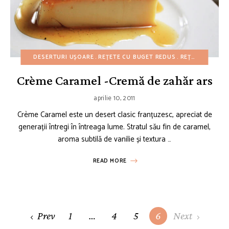
DESERTURI UȘOARE
REȚETE CU BUGET REDUS
REȚETE CU CREME CUSTARD SI BUDINCI
Crème Caramel -Cremă de zahăr ars
aprilie 10, 2011
Crème Caramel este un desert clasic franțuzesc, apreciat de
generații întregi în întreaga lume. Stratul său fin de caramel,
aroma subtilă de vanilie și textura …
READ MORE
Posts
Prev
1
…
4
5
6
Next