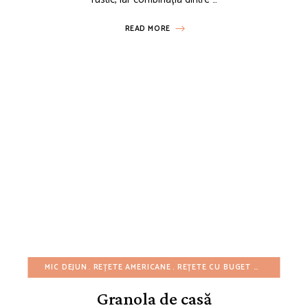
READ MORE
MIC DEJUN
REȚETE AMERICANE
REȚETE CU BUGET REDUS
REȚE
Granola de casă