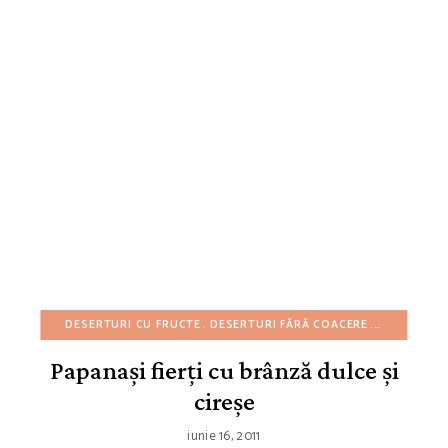
DESERTURI CU FRUCTE
DESERTURI FĂRĂ COACERE
DESERTURI
Papanași fierți cu brânză dulce și
cireșe
iunie 16, 2011