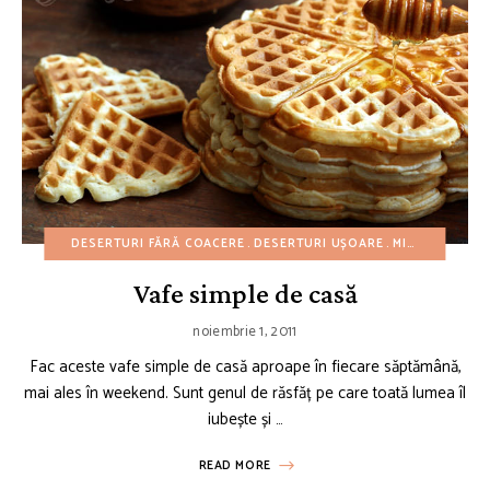
DESERTURI FĂRĂ COACERE
DESERTURI UȘOARE
MIC DEJUN
MI
Vafe simple de casă
noiembrie 1, 2011
Fac aceste vafe simple de casă aproape în fiecare săptămână,
mai ales în weekend. Sunt genul de răsfăț pe care toată lumea îl
iubește și …
READ MORE