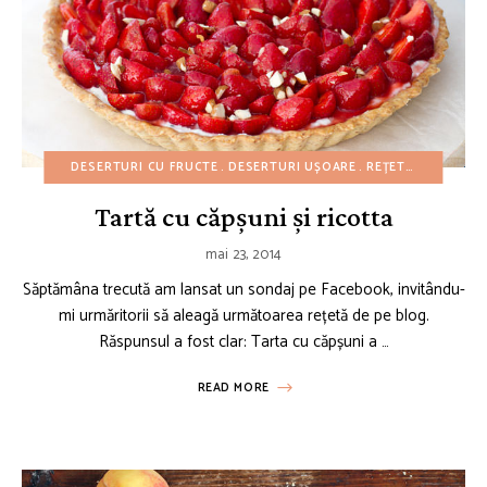
DESERTURI CU FRUCTE
DESERTURI UȘOARE
REȚETE AMERICANE
Tartă cu căpșuni și ricotta
mai 23, 2014
Săptămâna trecută am lansat un sondaj pe Facebook, invitându-
mi urmăritorii să aleagă următoarea rețetă de pe blog.
Răspunsul a fost clar: Tarta cu căpșuni a …
READ MORE