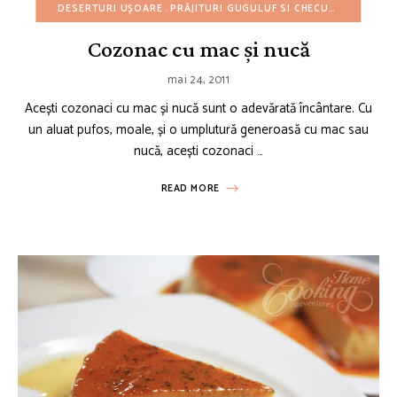
DESERTURI UȘOARE
PRĂJITURI GUGULUF SI CHECURI
REȚETE D
Cozonac cu mac și nucă
mai 24, 2011
Acești cozonaci cu mac și nucă sunt o adevărată încântare. Cu
un aluat pufos, moale, și o umplutură generoasă cu mac sau
nucă, acești cozonaci …
READ MORE