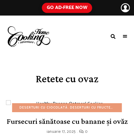
GO AD-FREE NOW
HOME
A
Food
COOKING
Blog
with
ADVENTURE
Tested
Recipes
Using
Retete cu ovaz
Everyday
Ingredients
DESERTURI CU CIOCOLATĂ
DESERTURI CU FRUCTE
DESERTURI
Fursecuri sănătoase cu banane și ovăz
ianuarie 17, 2025
0