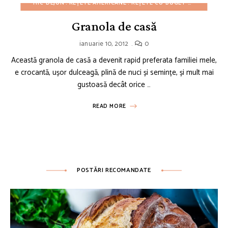
MIC DEJUN
REȚETE AMERICANE
REȚETE CU BUGET REDUS
REȚE
Granola de casă
ianuarie 10, 2012
0
Această granola de casă a devenit rapid preferata familiei mele,
e crocantă, ușor dulceagă, plină de nuci și semințe, și mult mai
gustoasă decât orice …
READ MORE
POSTĂRI RECOMANDATE