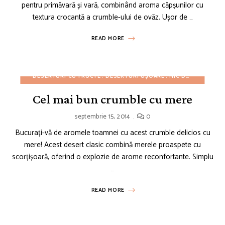
pentru primăvară și vară, combinând aroma căpșunilor cu
textura crocantă a crumble-ului de ovăz. Ușor de …
READ MORE
DESERTURI CU FRUCTE
DESERTURI UȘOARE
MIC DEJUN
REȚET
Cel mai bun crumble cu mere
septembrie 15, 2014
0
Bucurați-vă de aromele toamnei cu acest crumble delicios cu
mere! Acest desert clasic combină merele proaspete cu
scorțișoară, oferind o explozie de arome reconfortante. Simplu
…
READ MORE