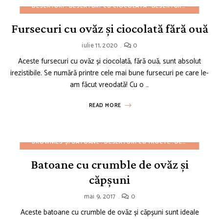
DESERTURI
DESERTURI CU CIOCOLATĂ
DESERTURI UȘOARE
M
Fursecuri cu ovăz și ciocolată fără ouă
iulie 11, 2020
0
Aceste fursecuri cu ovăz și ciocolată, fără ouă, sunt absolut
irezistibile. Se numără printre cele mai bune fursecuri pe care le-
am făcut vreodată! Cu o …
READ MORE
BROWNIES ȘI BATOANE
DESERTURI CU FRUCTE
DESERTURI UȘOARE
Batoane cu crumble de ovăz și
căpșuni
mai 9, 2017
0
Aceste batoane cu crumble de ovăz și căpșuni sunt ideale