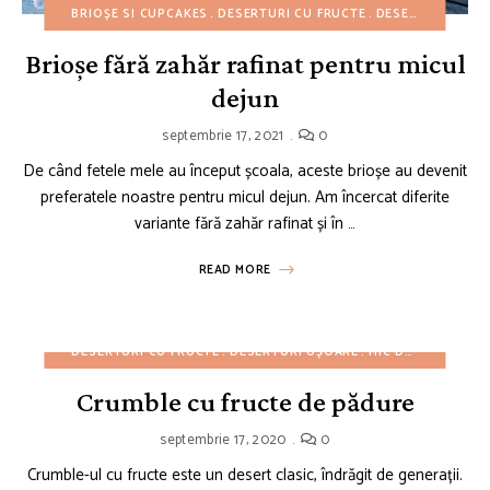
BRIOȘE SI CUPCAKES
DESERTURI CU FRUCTE
DESERTURI UȘOARE
Brioșe fără zahăr rafinat pentru micul
dejun
septembrie 17, 2021
0
De când fetele mele au început școala, aceste brioșe au devenit
preferatele noastre pentru micul dejun. Am încercat diferite
variante fără zahăr rafinat și în …
READ MORE
DESERTURI CU FRUCTE
DESERTURI UȘOARE
MIC DEJUN
REȚET
Crumble cu fructe de pădure
septembrie 17, 2020
0
Crumble-ul cu fructe este un desert clasic, îndrăgit de generații.