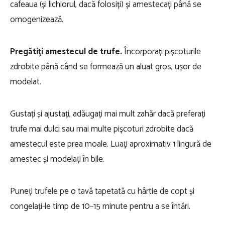
cafeaua (și lichiorul, dacă folosiți) și amestecați până se
omogenizează.
Pregătiți amestecul de trufe.
Încorporați pișcoturile
zdrobite până când se formează un aluat gros, ușor de
modelat.
Gustați și ajustați, adăugați mai mult zahăr dacă preferați
trufe mai dulci sau mai multe pișcoturi zdrobite dacă
amestecul este prea moale. Luați aproximativ 1 lingură de
amestec și modelați în bile.
Puneți trufele pe o tavă tapetată cu hârtie de copt și
congelați-le timp de 10–15 minute pentru a se întări.