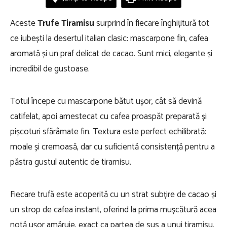
Aceste
Trufe Tiramisu
surprind în fiecare înghițitură tot
ce iubești la desertul italian clasic: mascarpone fin, cafea
aromată și un praf delicat de cacao. Sunt mici, elegante și
incredibil de gustoase.
Totul începe cu mascarpone bătut ușor, cât să devină
catifelat, apoi amestecat cu cafea proaspăt preparată și
pișcoturi sfărâmate fin. Textura este perfect echilibrată:
moale și cremoasă, dar cu suficientă consistență pentru a
păstra gustul autentic de tiramisu.
Fiecare trufă este acoperită cu un strat subțire de cacao și
un strop de cafea instant, oferind la prima mușcătură acea
notă ușor amăruie, exact ca partea de sus a unui tiramisu.