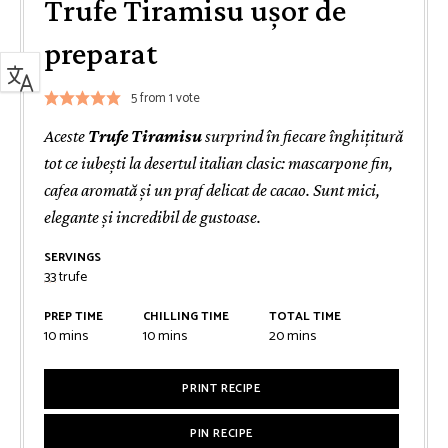
Trufe Tiramisu ușor de
preparat
5
from 1 vote
Aceste
Trufe Tiramisu
surprind în fiecare înghițitură
tot ce iubești la desertul italian clasic: mascarpone fin,
cafea aromată și un praf delicat de cacao. Sunt mici,
elegante și incredibil de gustoase.
SERVINGS
33
trufe
PREP TIME
CHILLING TIME
TOTAL TIME
minutes
minutes
minutes
10
mins
10
mins
20
mins
PRINT RECIPE
PIN RECIPE