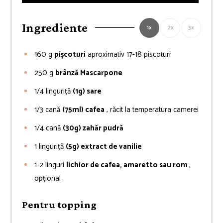
Ingrediente
1x
2x
3x
160
g
pișcoturi
aproximativ 17-18 piscoturi
250
g
brânză Mascarpone
1/4
linguriță
(1g) sare
1/3
cană
(75ml) cafea
, răcit la temperatura camerei
1/4
cană
(30g) zahăr pudră
1
linguriță
(5g) extract de vanilie
1-2
linguri
lichior de cafea, amaretto sau rom
,
opțional
Pentru topping