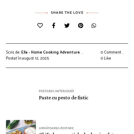
SHARE THE LOVE
Scris de:
Ella - Home Cooking Adventure
0 Comment
Postat în:august 12, 2025
0
Like
Navigare
POSTAREA ANTERIOARĂ
în
Paste cu pesto de fistic
articole
URMĂTOAREA POSTARE