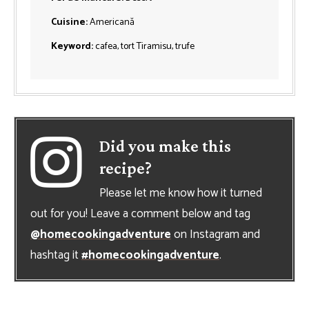
Cuisine:
Americană
Keyword:
cafea, tort Tiramisu, trufe
Did you make this
recipe?
Please let me know how it turned
out for you! Leave a comment below and tag
@homecookingadventure
on Instagram and
hashtag it
#homecookingadventure
.