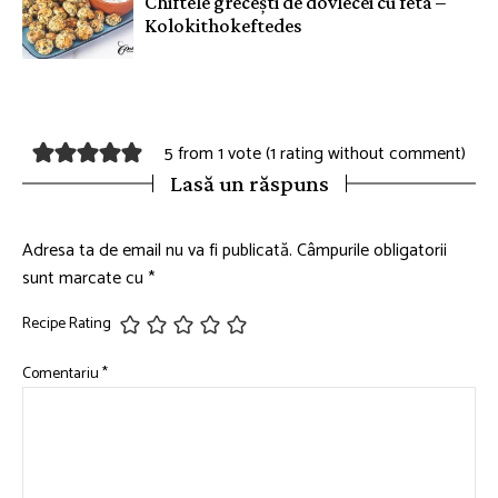
Chiftele grecești de dovlecei cu feta –
Kolokithokeftedes
5 from 1 vote (
1 rating without comment
)
Lasă un răspuns
Adresa ta de email nu va fi publicată.
Câmpurile obligatorii
sunt marcate cu
*
Recipe Rating
Comentariu
*