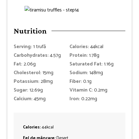
Nutrition
Serving:
1
trufă
Calories:
44
kcal
Carbohydrates:
4.57
g
Protein:
1.78
g
Fat:
2.06
g
Saturated Fat:
1.16
g
Cholesterol:
15
mg
Sodium:
148
mg
Potassium:
28
mg
Fiber:
0.1
g
Sugar:
12.69
g
Vitamin C:
0.2
mg
Calcium:
45
mg
Iron:
0.22
mg
Calories:
44
kcal
Fel de mâncare:
Desert