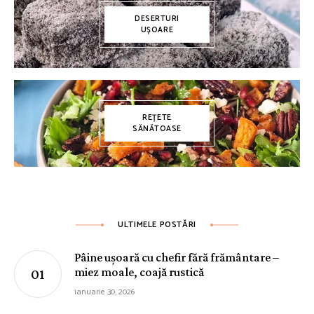
DESERTURI
UȘOARE
REȚETE
SĂNĂTOASE
ULTIMELE POSTĂRI
Pâine ușoară cu chefir fără frământare –
miez moale, coajă rustică
ianuarie 30, 2026