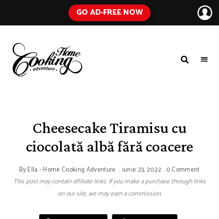
GO AD-FREE NOW
HOME
A
Food
COOKING
Blog
with
ADVENTURE
Tested
Recipes
Using
Cheesecake Tiramisu cu
Everyday
Ingredients
ciocolată albă fără coacere
By
Ella - Home Cooking Adventure
iunie 23, 2022
0 Comment
This post may contain affiliate links. If you make a purchase through links
on our site, we may earn a commission.