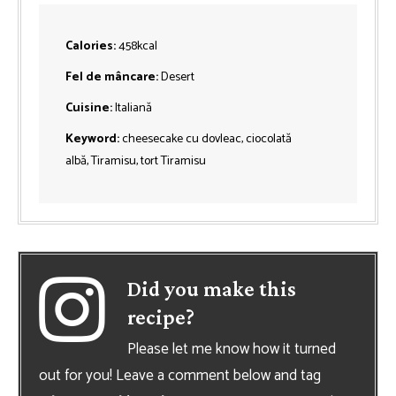
Calories:
458
kcal
Fel de mâncare:
Desert
Cuisine:
Italiană
Keyword:
cheesecake cu dovleac, ciocolată
albă, Tiramisu, tort Tiramisu
Did you make this
recipe?
Please let me know how it turned
out for you! Leave a comment below and tag