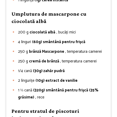
1
linguriță
(1g) cafea instantă
Umplutura de mascarpone cu
ciocolată albă
200
g
ciocolată albă
, bucăți mici
4
linguri
(60g) smântână pentru frișcă
250
g
brânză Mascarpone
, temperatura camerei
250
g
cremă de brânză
, temperatura camerei
1/4
cană
(30g) zahăr pudră
2
lingurițe
(10g) extract de vanilie
1 ⅓
cană
(320g) smântână pentru frișcă (35%
grăsime)
, rece
Pentru stratul de piscoturi