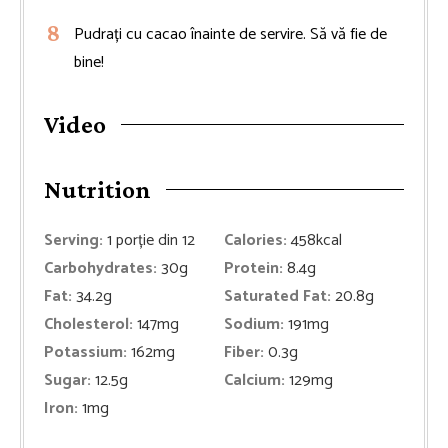
Pudrați cu cacao înainte de servire. Să vă fie de
bine!
Video
Nutrition
Serving:
1
porție din 12
Calories:
458
kcal
Carbohydrates:
30
g
Protein:
8.4
g
Fat:
34.2
g
Saturated Fat:
20.8
g
Cholesterol:
147
mg
Sodium:
191
mg
Potassium:
162
mg
Fiber:
0.3
g
Sugar:
12.5
g
Calcium:
129
mg
Iron:
1
mg