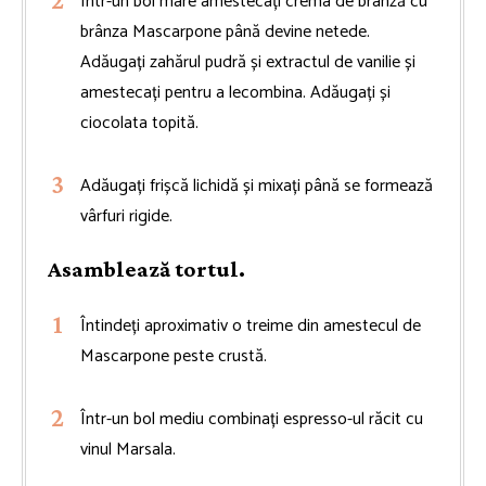
Într-un bol mare amestecați crema de brânză cu
brânza Mascarpone până devine netede.
Adăugați zahărul pudră și extractul de vanilie și
amestecați pentru a lecombina. Adăugați și
ciocolata topită.
Adăugați frișcă lichidă și mixați până se formează
vârfuri rigide.
Asamblează tortul.
Întindeți aproximativ o treime din amestecul de
Mascarpone peste crustă.
Într-un bol mediu combinați espresso-ul răcit cu
vinul Marsala.