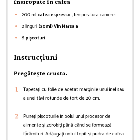
însiropate în cafea
200
ml
cafea espresso
, temperatura camerei
2
linguri
(30ml) Vin Marsala
8
pișcoturi
Instrucțiuni
Pregătește crusta.
Tapetați cu folie de acetat marginile unui inel sau
a unei tăvi rotunde de tort de 20 cm.
Puneți pișcoturile în bolul unui procesor de
alimente și zdrobiți până când se formează
fărâmituri. Adăugați untul topit și pudra de cafea