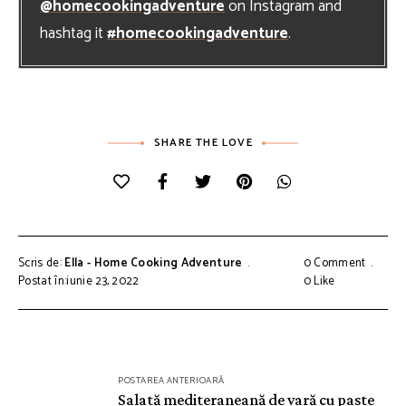
@homecookingadventure
on Instagram and
hashtag it
#homecookingadventure
.
SHARE THE LOVE
Scris de:
Ella - Home Cooking Adventure
0 Comment
Postat în:iunie 23, 2022
0
Like
Navigare
POSTAREA ANTERIOARĂ
în
Salată mediteraneană de vară cu paste