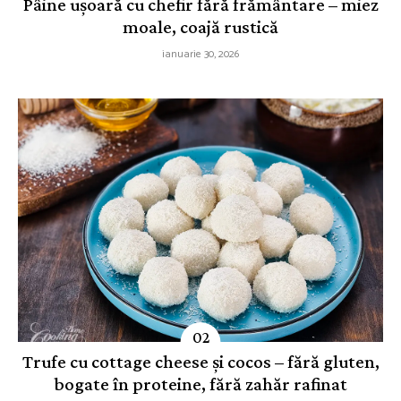
Pâine ușoară cu chefir fără frământare – miez
moale, coajă rustică
ianuarie 30, 2026
Trufe cu cottage cheese și cocos – fără gluten,
bogate în proteine, fără zahăr rafinat