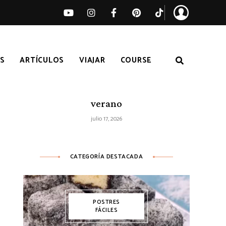
S
ARTÍCULOS
VIAJAR
COURSE
Ensalada de sandía, melocotón y feta
– Receta fácil de ensalada fresca de
verano
julio 17, 2026
CATEGORÍA DESTACADA
POSTRES
FÁCILES