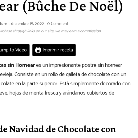
near (Bûche De Noël)
ture
diciembre 15, 2022
0 Comment
 purchase through links on our site, we may earn a commission.
ump to Video
Imprimir receta
tas sin Hornear
es un impresionante postre sin hornear
ieja. Consiste en un rollo de galleta de chocolate con un
colate en la parte superior. Está simplemente decorado con
ve, hojas de menta fresca y arándanos cubiertos de
de Navidad de Chocolate con