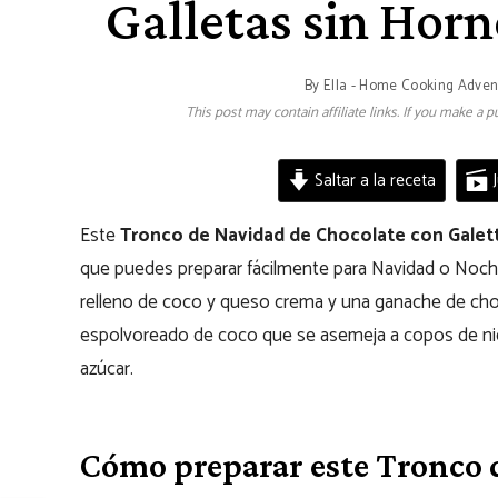
Galletas sin Hor
By
Ella - Home Cooking Adven
This post may contain affiliate links. If you make a
Saltar a la receta
J
Este
Tronco de Navidad de Chocolate con Galet
que puedes preparar fácilmente para Navidad o Nochev
relleno de coco y queso crema y una ganache de cho
espolvoreado de coco que se asemeja a copos de nie
azúcar.
Cómo preparar este Tronco 