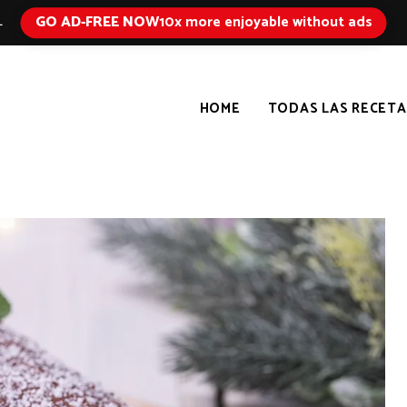
GO AD-FREE NOW
10x more enjoyable without ads
L
HOME
TODAS LAS RECETA