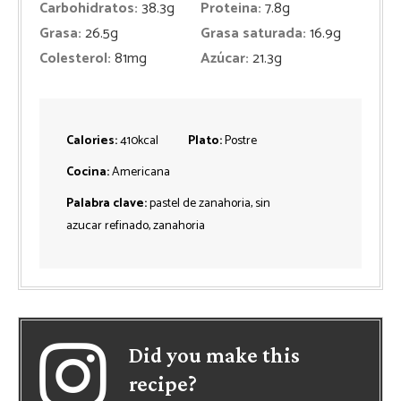
Carbohidratos:
38.3
g
Proteina:
7.8
g
Grasa:
26.5
g
Grasa saturada:
16.9
g
Colesterol:
81
mg
Azúcar:
21.3
g
Calories:
410
kcal
Plato:
Postre
Cocina:
Americana
Palabra clave:
pastel de zanahoria, sin
azucar refinado, zanahoria
Did you make this
recipe?