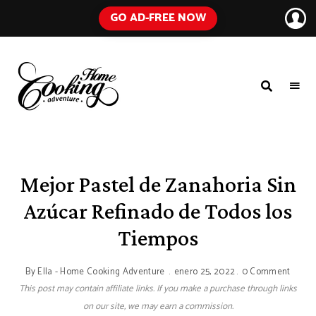
GO AD-FREE NOW
HOME
A
Food
COOKING
Blog
with
ADVENTURE
Tested
Recipes
Using
Mejor Pastel de Zanahoria Sin
Everyday
Ingredients
Azúcar Refinado de Todos los
Tiempos
By
Ella - Home Cooking Adventure
enero 25, 2022
0 Comment
This post may contain affiliate links. If you make a purchase through links
on our site, we may earn a commission.