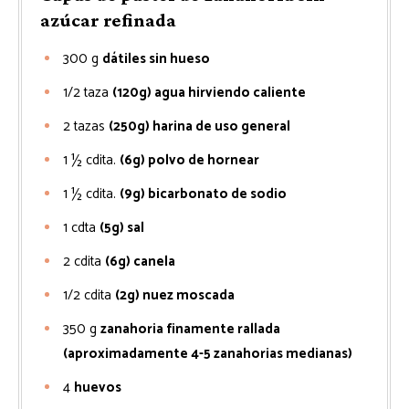
azúcar refinada
300
g
dátiles sin hueso
1/2
taza
(120g) agua hirviendo caliente
2
tazas
(250g) harina de uso general
1 ½
cdita.
(6g) polvo de hornear
1 ½
cdita.
(9g) bicarbonato de sodio
1
cdta
(5g) sal
2
cdita
(6g) canela
1/2
cdita
(2g) nuez moscada
350
g
zanahoria finamente rallada
(aproximadamente 4-5 zanahorias medianas)
4
huevos