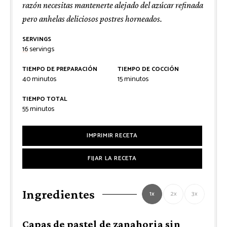
razón necesitas mantenerte alejado del azúcar refinada
pero anhelas deliciosos postres horneados.
SERVINGS
16
servings
TIEMPO DE PREPARACIÓN
TIEMPO DE COCCIÓN
minutos
minutos
40
minutos
15
minutos
TIEMPO TOTAL
minutos
55
minutos
IMPRIMIR RECETA
FIJAR LA RECETA
Ingredientes
1x
2x
3x
Capas de pastel de zanahoria sin