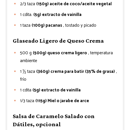
2/3
taza
(150g) aceite de coco/aceite vegetal
1
cdita.
(5g) extracto de vainilla
1
taza
(100g) pacanas
, tostado y picado
Glaseado Ligero de Queso Crema
500
g
(500g) queso crema ligero
, temperatura
ambiente
1 ½
taza
(360g) crema para batir (35% de grasa)
,
frío
1
cdita
(5g) extracto de vainilla
1/3
taza
(115g) Miel o jarabe de arce
Salsa de Caramelo Salado con
Dátiles, opcional