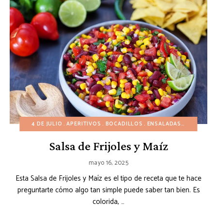
4 DE JULIO
APERITIVOS
BOCADILLOS
ENSALADAS
GUARNICI
Salsa de Frijoles y Maíz
mayo 16, 2025
Esta Salsa de Frijoles y Maíz es el tipo de receta que te hace
preguntarte cómo algo tan simple puede saber tan bien. Es
colorida, …