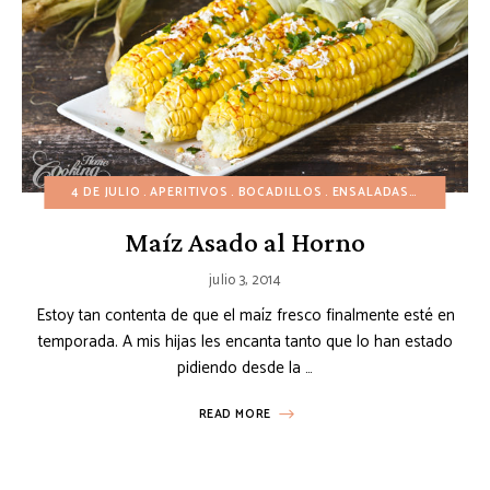
4 DE JULIO
APERITIVOS
BOCADILLOS
ENSALADAS
GUARNICI
Maíz Asado al Horno
julio 3, 2014
Estoy tan contenta de que el maíz fresco finalmente esté en
temporada. A mis hijas les encanta tanto que lo han estado
pidiendo desde la …
READ MORE