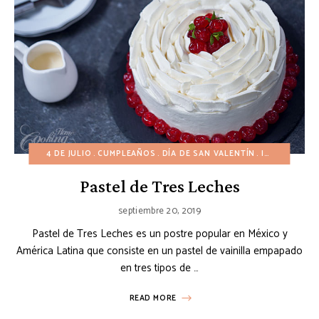
4 DE JULIO
CUMPLEAÑOS
DÍA DE SAN VALENTÍN
INVIERNO
N
Pastel de Tres Leches
septiembre 20, 2019
Pastel de Tres Leches es un postre popular en México y
América Latina que consiste en un pastel de vainilla empapado
en tres tipos de …
READ MORE