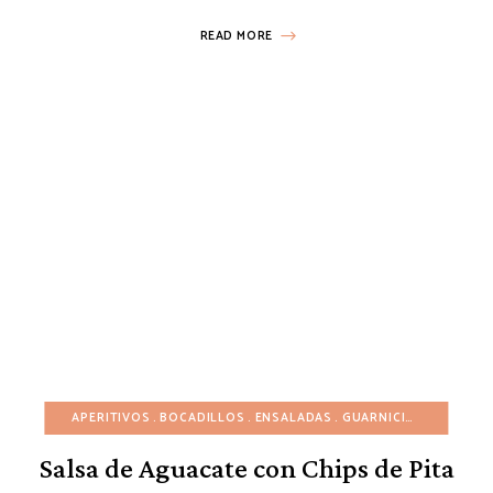
READ MORE
APERITIVOS
BOCADILLOS
ENSALADAS
GUARNICIONES
INVIE
Salsa de Aguacate con Chips de Pita