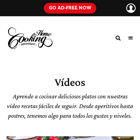
GO AD-FREE NOW
HOME
A
Food
COOKING
Blog
with
ADVENTURE
Tested
Recipes
Using
Vídeos
Everyday
Ingredients
Aprende a cocinar deliciosos platos con nuestras
vídeo recetas fáciles de seguir. Desde aperitivos hasta
postres, tenemos algo para todos los gustos y niveles.