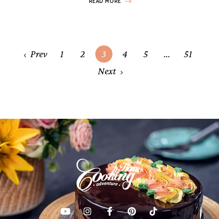
READ MORE
Posts
Prev
1
2
3
4
5
…
51
navigation
Next