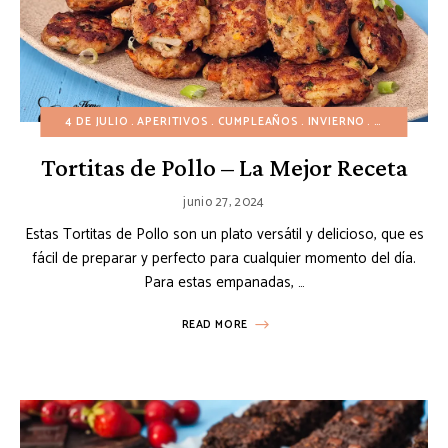
4 DE JULIO
APERITIVOS
CUMPLEAÑOS
INVIERNO
NAVIDAD
O
Tortitas de Pollo – La Mejor Receta
junio 27, 2024
Estas Tortitas de Pollo son un plato versátil y delicioso, que es
fácil de preparar y perfecto para cualquier momento del día.
Para estas empanadas, …
READ MORE