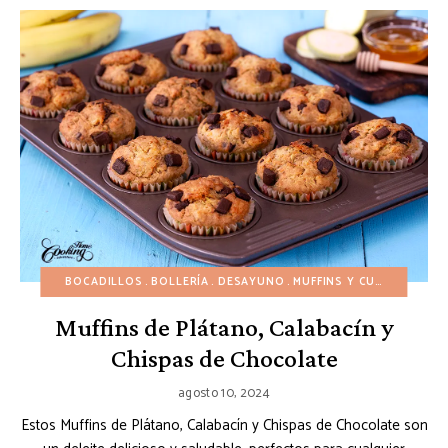
BOCADILLOS
BOLLERÍA
DESAYUNO
MUFFINS Y CUPCAKES
PO
Muffins de Plátano, Calabacín y
Chispas de Chocolate
agosto 10, 2024
Estos Muffins de Plátano, Calabacín y Chispas de Chocolate son