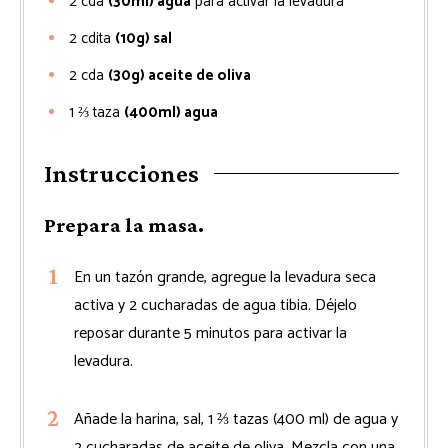
2
cda
(30ml) agua
para activar la levadura
2
cdita
(10g) sal
2
cda
(30g) aceite de oliva
1 ⅔
taza
(400ml) agua
Instrucciones
Prepara la masa.
En un tazón grande, agregue la levadura seca
activa y 2 cucharadas de agua tibia. Déjelo
reposar durante 5 minutos para activar la
levadura.
Añade la harina, sal, 1 ⅔ tazas (400 ml) de agua y
2 cucharadas de aceite de oliva. Mezcla con una