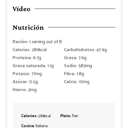
Vídeo
Nutrición
Ración:
1
serving out of 8
Calorías:
289
kcal
Carbohidratos:
47.9
g
Proteina:
6.7
g
Grasa:
7.6
g
Grasa saturada:
1.1
g
Sodio:
583
mg
Potasio:
77
mg
Fibra:
1.8
g
Azúcar:
0.2
g
Calcio:
10
mg
Hierro:
3
mg
Calories:
289
kcal
Plato:
Pan
Cocina:
Italiana