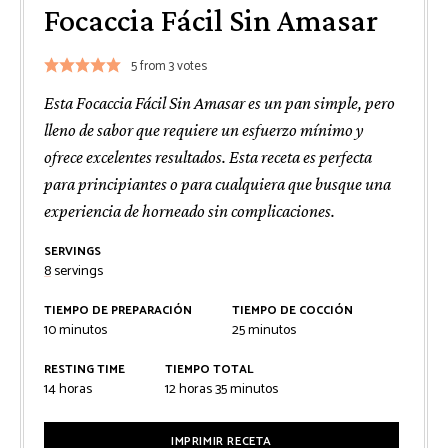
Focaccia Fácil Sin Amasar
5
from
3
votes
Esta Focaccia Fácil Sin Amasar es un pan simple, pero
lleno de sabor que requiere un esfuerzo mínimo y
ofrece excelentes resultados. Esta receta es perfecta
para principiantes o para cualquiera que busque una
experiencia de horneado sin complicaciones.
SERVINGS
8
servings
TIEMPO DE PREPARACIÓN
TIEMPO DE COCCIÓN
minutos
minutos
10
minutos
25
minutos
RESTING TIME
TIEMPO TOTAL
horas
horas
minutos
14
horas
12
horas
35
minutos
IMPRIMIR RECETA