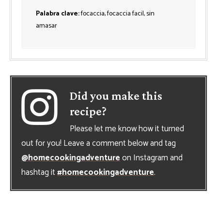
Palabra clave:
focaccia, focaccia facil, sin
amasar
Did you make this
recipe?
Please let me know how it turned
out for you! Leave a comment below and tag
@homecookingadventure
on Instagram and
hashtag it
#homecookingadventure
.