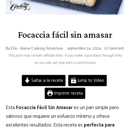
Focaccia fácil sin amasar
By
Ella - Home Cooking Adventure
septiembre 24, 2024
0 Comment
This post may contain affiliate links. If you make a purchase through links
on our site, we may earn a commission.
Saltar a la receta
Jump to Video
Imprimir receta
Esta
Focaccia Fácil Sin Amasar
es un pan simple pero
sabroso que requiere un esfuerzo mínimo y ofrece
excelentes resultados. Esta receta es
perfecta para