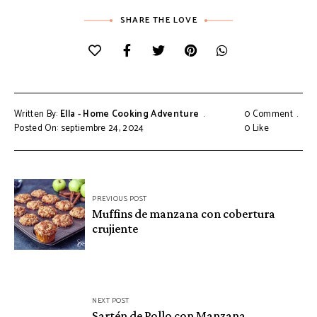
SHARE THE LOVE
Written By:
Ella - Home Cooking Adventure
0 Comment
Posted On: septiembre 24, 2024
0
Like
Navegación
PREVIOUS POST
de
Muffins de manzana con cobertura
crujiente
entradas
NEXT POST
Sartén de Pollo con Manzana