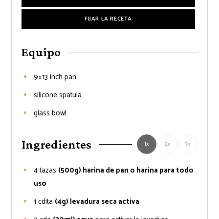
FIJAR LA RECETA
Equipo
9×13 inch pan
silicone spatula
glass bowl
Ingredientes
1x
2x
3x
4
tazas
(500g) harina de pan o harina para todo
uso
1
cdita
(4g) levadura seca activa