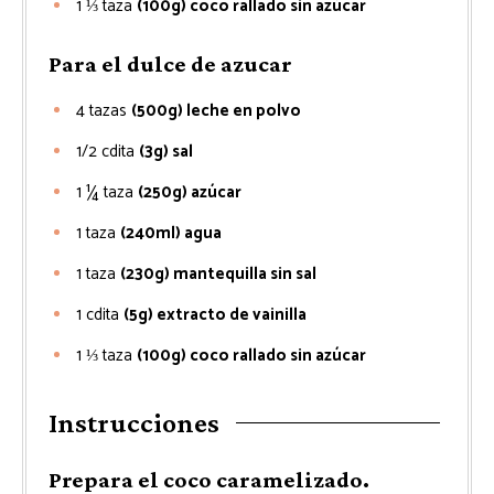
1 ⅓
taza
(100g) coco rallado sin azúcar
Para el dulce de azucar
4
tazas
(500g) leche en polvo
1/2
cdita
(3g) sal
1 ¼
taza
(250g) azúcar
1
taza
(240ml) agua
1
taza
(230g) mantequilla sin sal
1
cdita
(5g) extracto de vainilla
1 ⅓
taza
(100g) coco rallado sin azúcar
Instrucciones
Prepara el coco caramelizado.