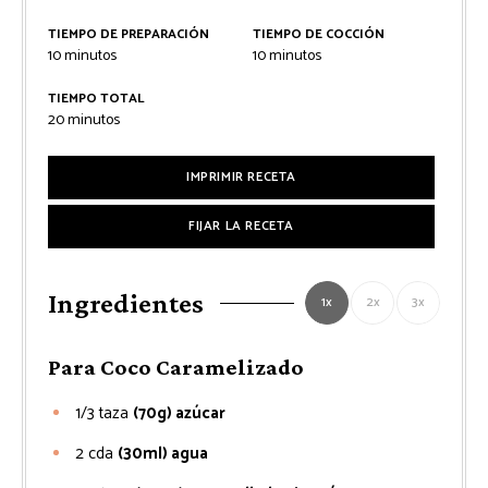
TIEMPO DE PREPARACIÓN
TIEMPO DE COCCIÓN
minutos
minutos
10
minutos
10
minutos
TIEMPO TOTAL
minutos
20
minutos
IMPRIMIR RECETA
FIJAR LA RECETA
Ingredientes
1x
2x
3x
Para Coco Caramelizado
1/3
taza
(70g) azúcar
2
cda
(30ml) agua