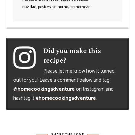
navidad, postres sin horno, sin hornear
Did you make this
recipe?
Please let me know how it turned
out for you! Leave a comment below and tag
@homecookingadventure
on Instagram and
hashtag it
#homecookingadventure
.
SHARE THE LOVE