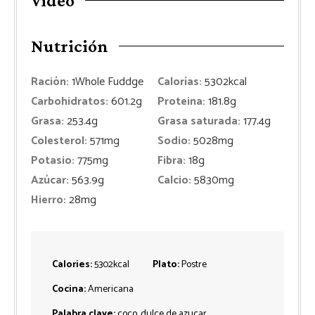
Vídeo
Nutrición
Ración:
1
Whole Fuddge
Calorías:
5302
kcal
Carbohidratos:
601.2
g
Proteina:
181.8
g
Grasa:
253.4
g
Grasa saturada:
177.4
g
Colesterol:
571
mg
Sodio:
5028
mg
Potasio:
775
mg
Fibra:
18
g
Azúcar:
563.9
g
Calcio:
5830
mg
Hierro:
28
mg
Calories:
5302
kcal
Plato:
Postre
Cocina:
Americana
Palabra clave:
coco, dulce de azucar,