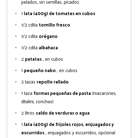
pelados, sin semillas, picados
1
lata (400g) de tomates en cubos
1/2
cdita
tomillo fresco
1/2
cdita
orégano
1/2
cdita
albahaca
2
patatas
, en cubos
1
pequeño nabo
, en cubos
2
tazas
repollo rallado
1
taza
formas pequeñas de pasta
(macarones,
ditalini, conchas)
2
litros
caldo de verduras o agua
1
lata (400g) de frijoles rojos, enjuagados y
escurridos
, enjuagados y escurridos, opcional