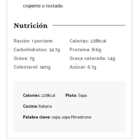
crujiente o tostado.
Nutrición
Ración:
1
porcione
Calorías:
228
kcal
Carbohidratos:
34.7
g
Proteina:
8.6
g
Grasa:
7
g
Grasa saturada:
1.4
g
Colesterol:
14
mg
Azúcar:
6.7
g
Calories:
228
kcal
Plato:
Sopa
Cocina:
Italiana
Palabra clave:
sopa, sopa Minestrone