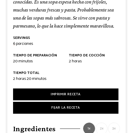
conocidas. Es una sopa espesa hecha con frijoles,
muchas verduras frescas y pasta. Probablemente sea
una de las sopas más sabrosas. Se sirve con pasta y
parmesano, lo que la hace simplemente maravillosa.
SERVINGS
6
porciones
TIEMPO DE PREPARACIÓN
TIEMPO DE COCCIÓN
minutos
horas
20
minutos
2
horas
TIEMPO TOTAL
horas
minutos
2
horas
20
minutos
IMPRIMIR RECETA
FIJAR LA RECETA
Ingredientes
1x
2x
3x