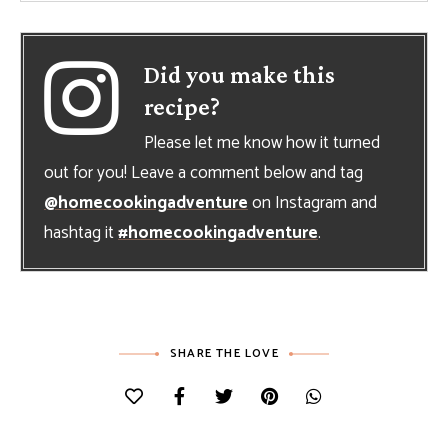
Did you make this
recipe?
Please let me know how it turned
out for you! Leave a comment below and tag
@homecookingadventure
on Instagram and
hashtag it
#homecookingadventure
.
SHARE THE LOVE