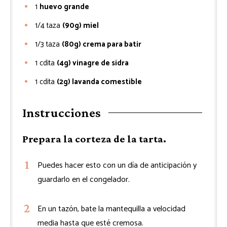
1
huevo grande
1/4
taza
(90g) miel
1/3
taza
(80g) crema para batir
1
cdita
(4g) vinagre de sidra
1
cdita
(2g) lavanda comestible
Instrucciones
Prepara la corteza de la tarta.
Puedes hacer esto con un día de anticipación y
guardarlo en el congelador.
En un tazón, bate la mantequilla a velocidad
media hasta que esté cremosa.