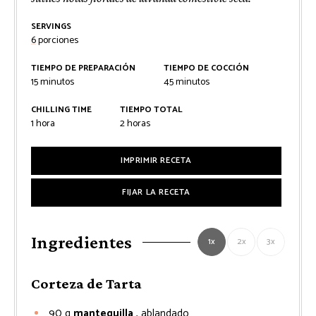
SERVINGS
6
porciones
TIEMPO DE PREPARACIÓN
TIEMPO DE COCCIÓN
minutos
minutos
15
minutos
45
minutos
CHILLING TIME
TIEMPO TOTAL
hora
horas
1
hora
2
horas
IMPRIMIR RECETA
FIJAR LA RECETA
Ingredientes
1x
2x
3x
Corteza de Tarta
90
g
mantequilla
, ablandado