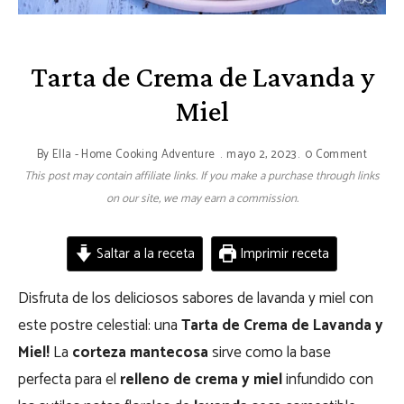
Tarta de Crema de Lavanda y
Miel
By
Ella - Home Cooking Adventure
mayo 2, 2023
0 Comment
This post may contain affiliate links. If you make a purchase through links
on our site, we may earn a commission.
Saltar a la receta
Imprimir receta
Disfruta de los deliciosos sabores de lavanda y miel con
este postre celestial: una
Tarta de Crema de Lavanda y
Miel!
La
corteza mantecosa
sirve como la base
perfecta para el
relleno de crema y miel
infundido con