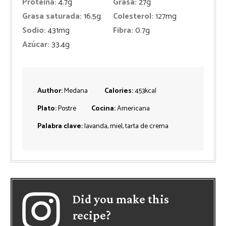
Proteina:
4.7
g
Grasa:
27
g
Grasa saturada:
16.5
g
Colesterol:
127
mg
Sodio:
431
mg
Fibra:
0.7
g
Azúcar:
33.4
g
Author:
Medana
Calories:
453
kcal
Plato:
Postre
Cocina:
Americana
Palabra clave:
lavanda, miel, tarta de crema
Did you make this
recipe?