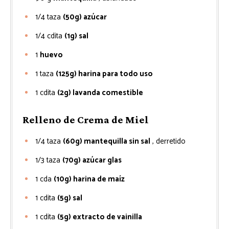
1/4
taza
(50g) azúcar
1/4
cdita
(1g) sal
1
huevo
1
taza
(125g) harina para todo uso
1
cdita
(2g) lavanda comestible
Relleno de Crema de Miel
1/4
taza
(60g) mantequilla sin sal
, derretido
1/3
taza
(70g) azúcar glas
1
cda
(10g) harina de maíz
1
cdita
(5g) sal
1
cdita
(5g) extracto de vainilla