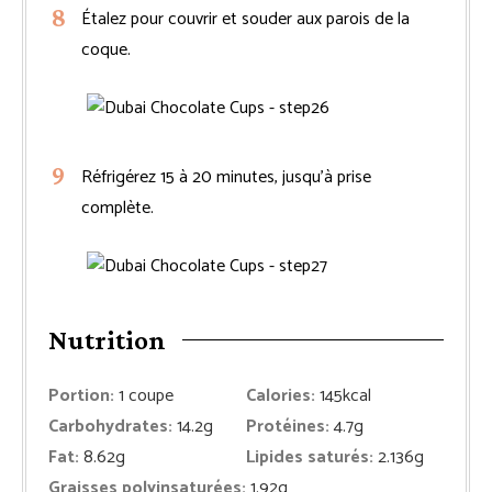
Étalez pour couvrir et souder aux parois de la
coque.
Réfrigérez 15 à 20 minutes, jusqu’à prise
complète.
Nutrition
Portion:
1
coupe
Calories:
145
kcal
Carbohydrates:
14.2
g
Protéines:
4.7
g
Fat:
8.62
g
Lipides saturés:
2.136
g
Graisses polyinsaturées:
1.92
g