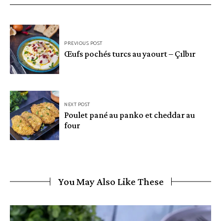
Navigation
PREVIOUS POST
de
Œufs pochés turcs au yaourt – Çılbır
l’article
NEXT POST
Poulet pané au panko et cheddar au
four
You May Also Like These