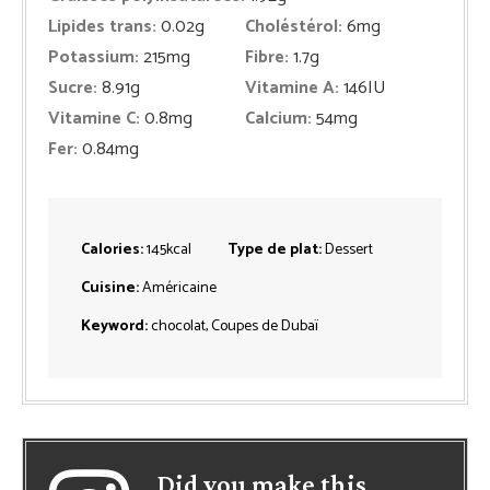
Lipides trans:
0.02
g
Choléstérol:
6
mg
Potassium:
215
mg
Fibre:
1.7
g
Sucre:
8.91
g
Vitamine A:
146
IU
Vitamine C:
0.8
mg
Calcium:
54
mg
Fer:
0.84
mg
Calories:
145
kcal
Type de plat:
Dessert
Cuisine:
Américaine
Keyword:
chocolat, Coupes de Dubaï
Did you make this