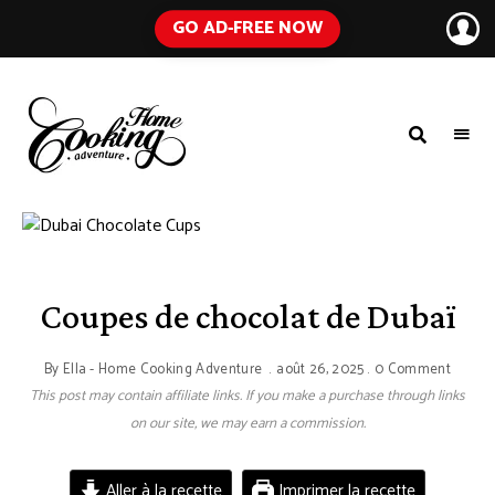
GO AD-FREE NOW
HOME
A
Food
COOKING
Blog
with
ADVENTURE
Tested
Recipes
Using
Everyday
Ingredients
Coupes de chocolat de Dubaï
By
Ella - Home Cooking Adventure
août 26, 2025
0 Comment
This post may contain affiliate links. If you make a purchase through links
on our site, we may earn a commission.
Aller à la recette
Imprimer la recette