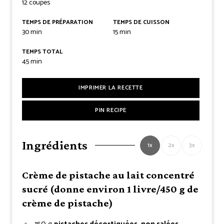
12
coupes
TEMPS DE PRÉPARATION
TEMPS DE CUISSON
minutes
minutes
30
min
15
min
TEMPS TOTAL
minutes
45
min
IMPRIMER LA RECETTE
PIN RECIPE
Ingrédients
1x
2x
3x
Crème de pistache au lait concentré
sucré (donne environ 1 livre/450 g de
crème de pistache)