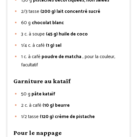
150
g
pistaches décortiquées, non salées
2/3
tasse
(200 g) lait concentré sucré
60
g
chocolat blanc
3
c. à soupe
(45 g) huile de coco
1/4
c. à café
(1 g) sel
1
c. à café
poudre de matcha
, pour la couleur,
facultatif
Garniture au kataïf
50
g
pâte kataïf
2
c. à café
(10 g) beurre
1/2
tasse
(120 g) crème de pistache
Pour le nappage