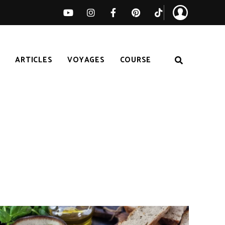
S
ARTICLES
VOYAGES
COURSE