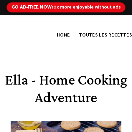
GO AD-FREE NOW
10x more enjoyable without ads
HOME
TOUTES LES RECETTE
Ella - Home Cooking
Adventure