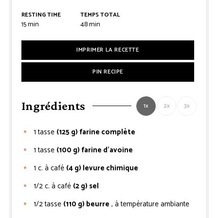
RESTING TIME
TEMPS TOTAL
minutes
minutes
15
min
48
min
IMPRIMER LA RECETTE
PIN RECIPE
Ingrédients
1x
2x
3x
1
tasse
(125 g) farine complète
1
tasse
(100 g) farine d’avoine
1
c. à café
(4 g) levure chimique
1/2
c. à café
(2 g) sel
1/2
tasse
(110 g) beurre
, à température ambiante