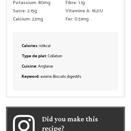
Potassium:
80
mg
Fibre:
1.1
g
Sucre:
2.15
g
Vitamine A:
162
IU
Calcium:
22
mg
Fer:
0.51
mg
Calories:
101
kcal
Type de plat:
Collation
Cuisine:
Anglaise
Keyword:
avoine, Biscuits digestifs
Did you make this
recipe?