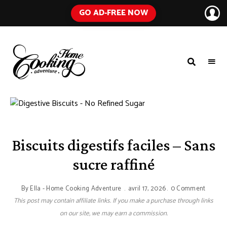
GO AD-FREE NOW
HOME
A
Food
COOKING
Blog
with
ADVENTURE
Tested
Recipes
Using
Everyday
Ingredients
Biscuits digestifs faciles – Sans
sucre raffiné
By
Ella - Home Cooking Adventure
avril 17, 2026
0 Comment
This post may contain affiliate links. If you make a purchase through links
on our site, we may earn a commission.