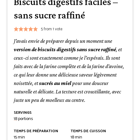
Biscuits digestifs faciles –
sans sucre raffiné
5
from 1 vote
J’avais envie de préparer depuis un moment une
version de biscuits digestifs sans sucre raffiné
, et
ceux-ci sont exactement comme je l’espérais. Ils sont
faits avec de la farine complète et de la farine d’avoine,
ce qui leur donne une délicieuse saveur légèrement
noisettée, et
sucrés au miel
pour une douceur
naturelle et délicate. La texture est croustillante, avec
juste un peu de moelleux au centre.
SERVINGS
18
portions
TEMPS DE PRÉPARATION
TEMPS DE CUISSON
minutes
minutes
15
min
18
min