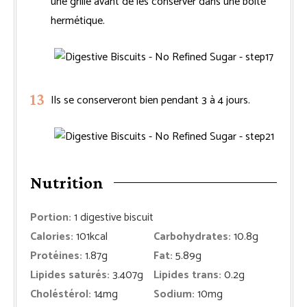
une grille avant de les conserver dans une boîte
hermétique.
Ils se conserveront bien pendant 3 à 4 jours.
Nutrition
Portion:
1
digestive biscuit
Calories:
101
kcal
Carbohydrates:
10.8
g
Protéines:
1.87
g
Fat:
5.89
g
Lipides saturés:
3.407
g
Lipides trans:
0.2
g
Choléstérol:
14
mg
Sodium:
10
mg