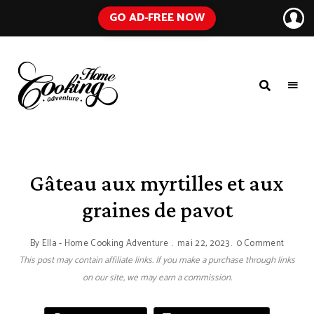
GO AD-FREE NOW
HOME
A
Food
COOKING
Blog
with
ADVENTURE
Tested
Recipes
Using
Gâteau aux myrtilles et aux
Everyday
Ingredients
graines de pavot
By
Ella - Home Cooking Adventure
mai 22, 2023
0 Comment
This post may contain affiliate links. If you make a purchase through links
on our site, we may earn a commission.