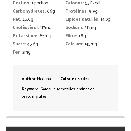
Portion:
1
portion
Calories:
530
kcal
Carbohydrates:
66
g
Protéines:
9.9
g
Fat:
26.6
g
Lipides saturés:
14.9
g
Choléstérol:
117
mg
Sodium:
211
mg
Potassium:
185
mg
Fibre:
1.8
g
Sucre:
45.6
g
Calcium:
145
mg
Fer:
3
mg
Author:
Medana
Calories:
530
kcal
Keyword:
Gâteau aux myrtilles, graines de
pavot, myrtilles