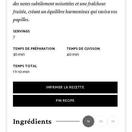
des notes subtilement noisettées et une fraîcheur
fruitée, créant un équilibre harmonieux qui ravira vos
papilles.
SERVINGS
7
TEMPS DE PRÉPARATION
TEMPS DE CUISSON
minutes
minutes
30
min
40
min
TEMPS TOTAL
heure
minutes
1
h
10
min
IMPRIMER LA RECETTE
PIN RECIPE
Ingrédients
1x
2x
3x