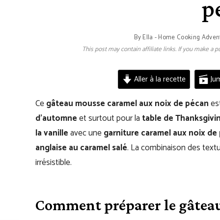
p
By
Ella - Home Cooking Adven
This post may contain affiliate links. If you make a
Aller à la recette
Jum
Ce
gâteau mousse caramel aux noix de pécan
est
d’automne
et surtout pour la
table de Thanksgivi
la vanille
avec une
garniture caramel aux noix de
anglaise au caramel salé
. La combinaison des textu
irrésistible.
Comment préparer le gâteau