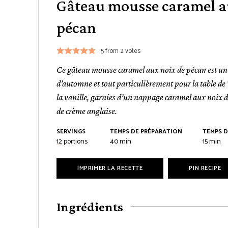
Gâteau mousse caramel a
pécan
5
from
2
votes
Ce gâteau mousse caramel aux noix de pécan est un de
d’automne et tout particulièrement pour la table de
la vanille, garnies d’un nappage caramel aux noix d
de crème anglaise.
SERVINGS
TEMPS DE PRÉPARATION
TEMPS D
minutes
minut
12
portions
40
min
15
min
IMPRIMER LA RECETTE
PIN RECIPE
Ingrédients