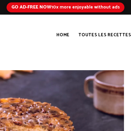
GO AD-FREE NOW
10x more enjoyable without ads
HOME
TOUTES LES RECETTE