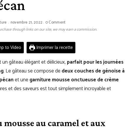
écan
ture
novembre 21, 2022
0 Comment
 purchase through links on our site, we may earn a commission.
p to Video
Imprimer la recette
 un gâteau élégant et délicieux,
parfait pour les journées
ng
. Le gâteau se compose de
deux couches de génoise à
 pécan
et une
garniture mousse onctueuse de crème
res et des saveurs est tout simplement incroyable et
 mousse au caramel et aux