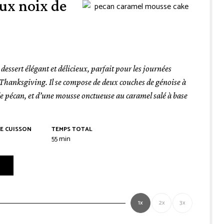
ux noix de
ssert élégant et délicieux, parfait pour les journées
 Thanksgiving. Il se compose de deux couches de génoise à
e pécan, et d’une mousse onctueuse au caramel salé à base
E CUISSON
TEMPS TOTAL
es
minutes
55
min
1x
2x
3x