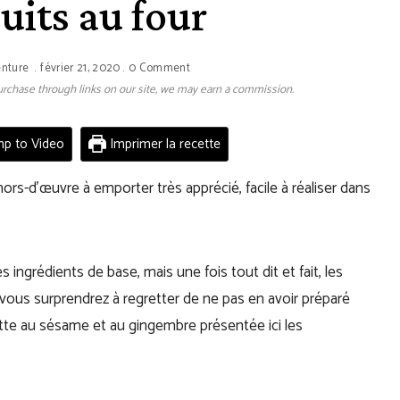
cuits au four
enture
février 21, 2020
0 Comment
 purchase through links on our site, we may earn a commission.
p to Video
Imprimer la recette
ors-d’œuvre à emporter très apprécié, facile à réaliser dans
ingrédients de base, mais une fois tout dit et fait, les
us vous surprendrez à regretter de ne pas en avoir préparé
tte au sésame et au gingembre présentée ici les