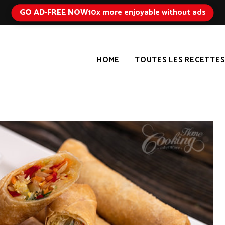
GO AD-FREE NOW
10x more enjoyable without ads
HOME
TOUTES LES RECETTE