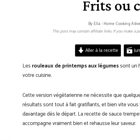
Frits ou 
By
Ella - Home Cooking Adv
This post may contain affiliate links. If you make a
Aller à la recette
Jum
Les
rouleaux de printemps aux légumes
sont un h
votre cuisine.
Cette version végétarienne ne nécessite que quelques 
résultats sont tout à fait gratifiants, et bien vite vo
davantage dès le départ. La recette de sauce trempe
accompagne vraiment bien et rehausse leur saveur.