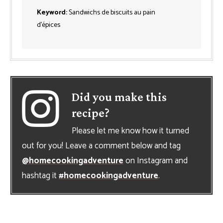
Keyword:
Sandwichs de biscuits au pain
d’épices
Did you make this
recipe?
Please let me know how it turned
out for you! Leave a comment below and tag
@homecookingadventure
on Instagram and
hashtag it
#homecookingadventure
.