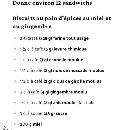
Donne environ 12 sandwichs
Biscuits au pain d’épices au miel et
au gingembre
2 ⅔
tasse
(325 g) farine tout usage
1 ¼
c. à café
(5 g) levure chimique
1
c. à café
(3 g) cannelle moulue
1/2
c. à café
(2 g) noix de muscade moulue
1/2
c. à café
(2 g) clous de girofle moulus
2
c. à café
(4 g) gingembre moulu
1/2
c. à café
(2 g) anis moulu
, facultatif
3
c. à soupe
(45 g) sucre
200
g
miel