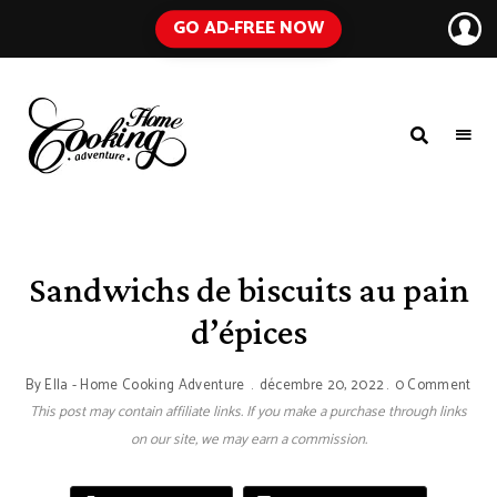
GO AD-FREE NOW
HOME
A
Food
COOKING
Blog
with
ADVENTURE
Tested
Recipes
Using
Sandwichs de biscuits au pain
Everyday
Ingredients
d’épices
By
Ella - Home Cooking Adventure
décembre 20, 2022
0 Comment
This post may contain affiliate links. If you make a purchase through links
on our site, we may earn a commission.