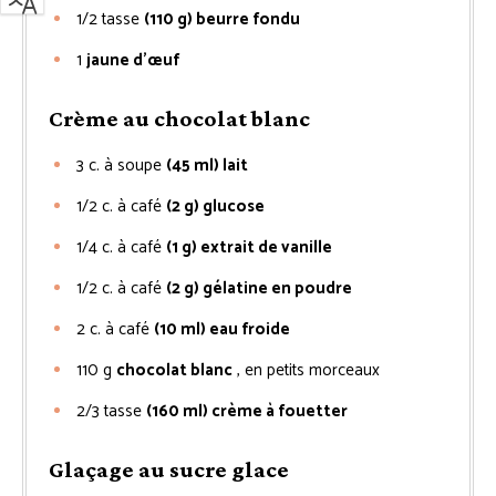
1/2
tasse
(110 g) beurre fondu
1
jaune d’œuf
Crème au chocolat blanc
3
c. à soupe
(45 ml) lait
1/2
c. à café
(2 g) glucose
1/4
c. à café
(1 g) extrait de vanille
1/2
c. à café
(2 g) gélatine en poudre
2
c. à café
(10 ml) eau froide
110
g
chocolat blanc
, en petits morceaux
2/3
tasse
(160 ml) crème à fouetter
Glaçage au sucre glace