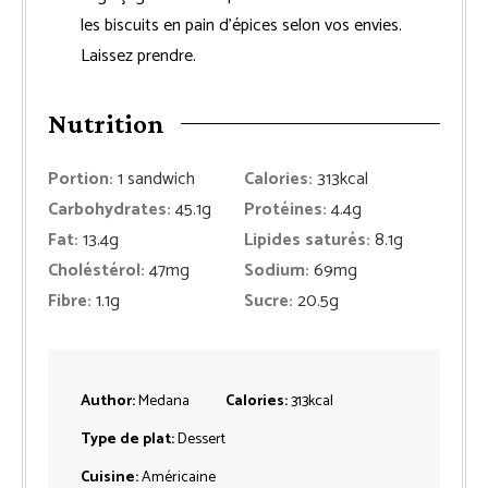
les biscuits en pain d’épices selon vos envies.
Laissez prendre.
Nutrition
Portion:
1
sandwich
Calories:
313
kcal
Carbohydrates:
45.1
g
Protéines:
4.4
g
Fat:
13.4
g
Lipides saturés:
8.1
g
Choléstérol:
47
mg
Sodium:
69
mg
Fibre:
1.1
g
Sucre:
20.5
g
Author:
Medana
Calories:
313
kcal
Type de plat:
Dessert
Cuisine:
Américaine