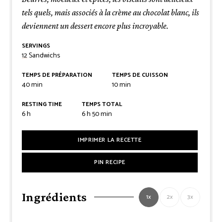
tels quels, mais associés à la crème au chocolat blanc, ils
deviennent un dessert encore plus incroyable.
SERVINGS
12
Sandwichs
TEMPS DE PRÉPARATION
TEMPS DE CUISSON
minutes
minutes
40
min
10
min
RESTING TIME
TEMPS TOTAL
heures
heures
minutes
6
h
6
h
50
min
IMPRIMER LA RECETTE
PIN RECIPE
Ingrédients
1x
2x
3x