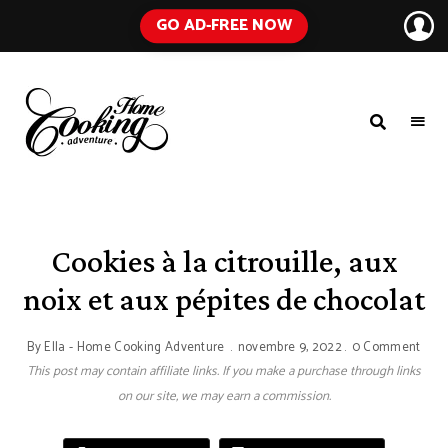
GO AD-FREE NOW
HOME
A
Food
COOKING
Blog
with
ADVENTURE
Tested
Recipes
Using
Cookies à la citrouille, aux
Everyday
Ingredients
noix et aux pépites de chocolat
By
Ella - Home Cooking Adventure
novembre 9, 2022
0 Comment
This post may contain affiliate links. If you make a purchase through links
on our site, we may earn a commission.