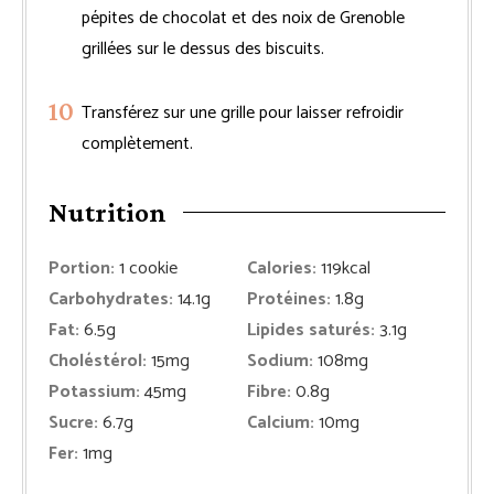
pépites de chocolat et des noix de Grenoble
grillées sur le dessus des biscuits.
Transférez sur une grille pour laisser refroidir
complètement.
Nutrition
Portion:
1
cookie
Calories:
119
kcal
Carbohydrates:
14.1
g
Protéines:
1.8
g
Fat:
6.5
g
Lipides saturés:
3.1
g
Choléstérol:
15
mg
Sodium:
108
mg
Potassium:
45
mg
Fibre:
0.8
g
Sucre:
6.7
g
Calcium:
10
mg
Fer:
1
mg