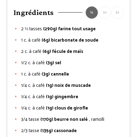
Ingrédients
1x
2x
3x
2 ⅓
tasses
(290g) farine tout usage
1
c. à café
(6g) bicarbonate de soude
2
c. à café
(6g) fécule de maïs
1/2
c. à café
(3g) sel
1
c. à café
(3g) cannelle
1/4
c. à café
(1g) noix de muscade
1/4
c. à café
(1g) gingembre
1/4
c. à café
(1g) clous de girofle
3/4
tasse
(170g) beurre non salé
, ramolli
2/3
tasse
(135g) cassonade