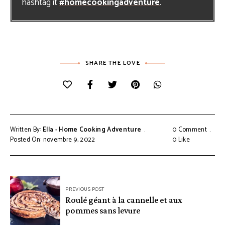
hashtag it
#homecookingadventure
.
SHARE THE LOVE
Written By:
Ella - Home Cooking Adventure
0 Comment
Posted On: novembre 9, 2022
0
Like
Navigation
PREVIOUS POST
de
Roulé géant à la cannelle et aux
pommes sans levure
l’article