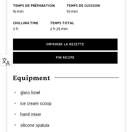
TEMPS DE PRÉPARATION
TEMPS DE CUISSON
minutes
minutes
15
min
10
min
CHILLING TIME
TEMPS TOTAL
heures
heures
minutes
2
h
2
h
25
min
IMPRIMER LA RECETTE
PIN RECIPE
Equipment
glass bowl
ice cream scoop
hand mixer
silicone spatula