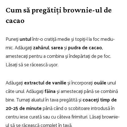
Cum să pregătiți brownie-ul de
cacao
Puneți
untul
într-o cratiță medie și topiți-l la foc mediu-
mic. Adăugați
zahărul
,
sarea
și
pudra de cacao
,
amestecați pentru a combina și îndepărtați de pe foc.
Lăsați să se răcească ușor.
Adăugați
extractul de vanilie
și încorporați
ouăle
unul
câte unul. Adăugați
făina
și amestecați până se combină
bine. Turnați aluatul în tava pregătită și
coaceți timp de
20-25 de minute
până când o scobitoare introdusă în
centru iese curată sau cu câteva firimituri. Lăsați brownie-
ul să se răcească complet în tavă.