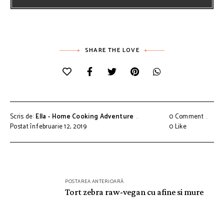
SHARE THE LOVE
Scris de:
Ella - Home Cooking Adventure
0 Comment
Postat în:februarie 12, 2019
0
Like
Navigare
POSTAREA ANTERIOARĂ
în
Tort zebra raw-vegan cu afine si mure
articole