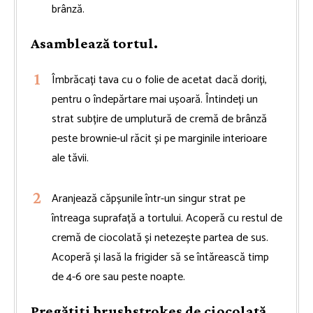
brânză.
Asamblează tortul.
Îmbrăcați tava cu o folie de acetat dacă doriți,
pentru o îndepărtare mai ușoară. Întindeți un
strat subțire de umplutură de cremă de brânză
peste brownie-ul răcit și pe marginile interioare
ale tăvii.
Aranjează căpșunile într-un singur strat pe
întreaga suprafață a tortului. Acoperă cu restul de
cremă de ciocolată și netezește partea de sus.
Acoperă și lasă la frigider să se întărească timp
de 4-6 ore sau peste noapte.
Pregătiți brushstrokes de ciocolată.