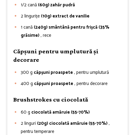
1/2
cană
(60g) zahăr pudră
2
lingurițe
(10g) extract de vanilie
1
cană
(240g) smântână pentru frișcă (35%
grăsime)
, rece
Căpșuni pentru umplutură și
decorare
300
g
căpșuni proaspete
, pentru umplutură
400
g
căpșuni proaspete
, pentru decorare
Brushstrokes cu ciocolată
60
g
ciocolată amăruie (55-70%)
2
linguri
(20g) ciocolată amăruie (55-70%)
,
pentru temperare