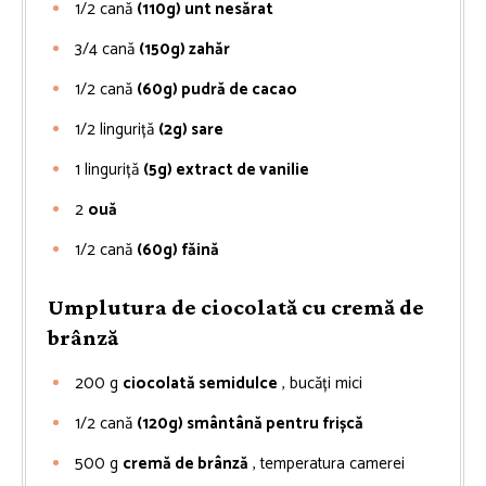
1/2
cană
(110g) unt nesărat
3/4
cană
(150g) zahăr
1/2
cană
(60g) pudră de cacao
1/2
linguriță
(2g) sare
1
linguriță
(5g) extract de vanilie
2
ouă
1/2
cană
(60g) făină
Umplutura de ciocolată cu cremă de
brânză
200
g
ciocolată semidulce
, bucăți mici
1/2
cană
(120g) smântână pentru frișcă
500
g
cremă de brânză
, temperatura camerei