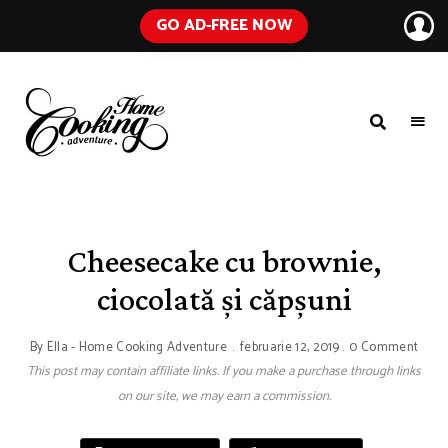
GO AD-FREE NOW
HOME
A
Food
COOKING
Blog
with
ADVENTURE
Tested
Recipes
Using
Cheesecake cu brownie,
Everyday
Ingredients
ciocolată și căpșuni
By
Ella - Home Cooking Adventure
februarie 12, 2019
0 Comment
This post may contain affiliate links. If you make a purchase through links
on our site, we may earn a commission.