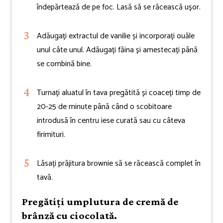
îndepărtează de pe foc. Lasă să se răcească ușor.
Adăugați extractul de vanilie și incorporați ouăle
unul câte unul. Adăugați făina și amestecați până
se combină bine.
Turnați aluatul în tava pregătită și coaceți timp de
20-25 de minute până când o scobitoare
introdusă în centru iese curată sau cu câteva
firimituri.
Lăsați prăjitura brownie să se răcească complet în
tavă.
Pregătiți umplutura de cremă de
brânză cu ciocolată.