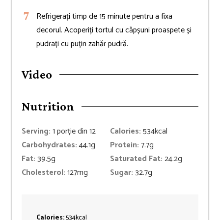
Refrigerați timp de 15 minute pentru a fixa
decorul. Acoperiți tortul cu căpșuni proaspete și
pudrați cu puțin zahăr pudră.
Video
Nutrition
Serving:
1
porție din 12
Calories:
534
kcal
Carbohydrates:
44.1
g
Protein:
7.7
g
Fat:
39.5
g
Saturated Fat:
24.2
g
Cholesterol:
127
mg
Sugar:
32.7
g
Calories:
534
kcal