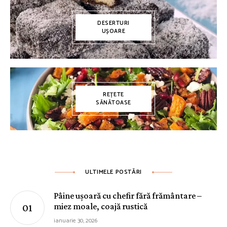
DESERTURI
UȘOARE
REȚETE
SĂNĂTOASE
ULTIMELE POSTĂRI
Pâine ușoară cu chefir fără frământare –
miez moale, coajă rustică
ianuarie 30, 2026