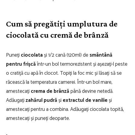
Cum să pregătiți umplutura de
ciocolată cu cremă de brânză
Puneți
ciocolata
și 1/2 cană (120ml) de
smântână
pentru frișcă
într-un bol termorezistent și așezați-l peste
o cratiță cu apă în clocot. Topiți la foc mic și lăsați să se
răcească la temperatura camerei. Într-un bol mare,
amestecați
crema de brânză
până devine netedă.
Adăugați
zahărul pudră
și
extractul de vanilie
și
amestecați pentru a combina. Adăugați ciocolata topită,
amestecați și puneți deoparte.