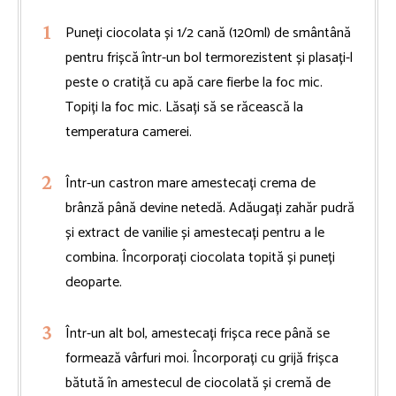
Puneți ciocolata și 1/2 cană (120ml) de smântână
pentru frișcă într-un bol termorezistent și plasați-l
peste o cratiță cu apă care fierbe la foc mic.
Topiți la foc mic. Lăsați să se răcească la
temperatura camerei.
Într-un castron mare amestecați crema de
brânză până devine netedă. Adăugați zahăr pudră
și extract de vanilie și amestecați pentru a le
combina. Încorporați ciocolata topită și puneți
deoparte.
Într-un alt bol, amestecați frișca rece până se
formează vârfuri moi. Încorporați cu grijă frișca
bătută în amestecul de ciocolată și cremă de