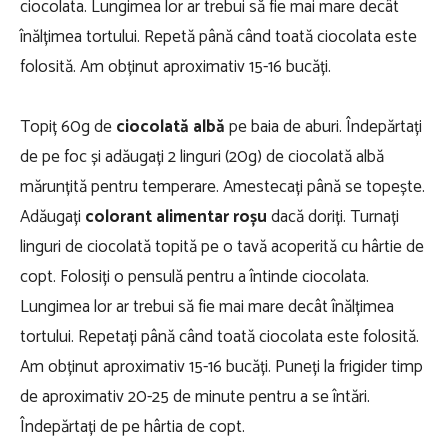
ciocolata. Lungimea lor ar trebui să fie mai mare decât
înălțimea tortului. Repetă până când toată ciocolata este
folosită. Am obținut aproximativ 15-16 bucăți.
Topiț 60g de
ciocolată albă
pe baia de aburi. Îndepărtați
de pe foc și adăugați 2 linguri (20g) de ciocolată albă
mărunțită pentru temperare. Amestecați până se topește.
Adăugați
colorant alimentar roșu
dacă doriți. Turnați
linguri de ciocolată topită pe o tavă acoperită cu hârtie de
copt. Folosiți o pensulă pentru a întinde ciocolata.
Lungimea lor ar trebui să fie mai mare decât înălțimea
tortului. Repetați până când toată ciocolata este folosită.
Am obținut aproximativ 15-16 bucăți. Puneți la frigider timp
de aproximativ 20-25 de minute pentru a se întări.
Îndepărtați de pe hârtia de copt.