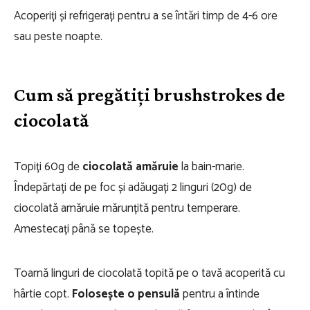
Acoperiți și refrigerați pentru a se întări timp de 4-6 ore
sau peste noapte.
Cum să pregătiți brushstrokes de
ciocolată
Topiți 60g de
ciocolată amăruie
la bain-marie.
Îndepărtați de pe foc și adăugați 2 linguri (20g) de
ciocolată amăruie mărunțită pentru temperare.
Amestecați până se topește.
Toarnă linguri de ciocolată topită pe o tavă acoperită cu
hârtie copt.
Folosește o pensulă
pentru a întinde