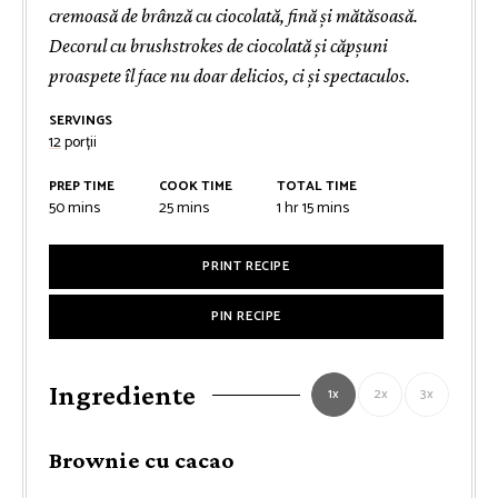
cremoasă de brânză cu ciocolată, fină și mătăsoasă.
Decorul cu brushstrokes de ciocolată și căpșuni
proaspete îl face nu doar delicios, ci și spectaculos.
SERVINGS
12
porții
PREP TIME
COOK TIME
TOTAL TIME
minutes
minutes
hour
minutes
50
mins
25
mins
1
hr
15
mins
PRINT RECIPE
PIN RECIPE
Ingrediente
1x
2x
3x
Brownie cu cacao