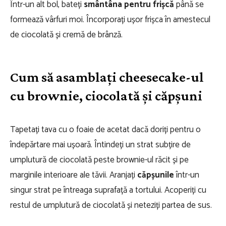
Într-un alt bol, bateți
smântâna pentru frișcă
până se
formează vârfuri moi. Încorporați ușor frișca în amestecul
de ciocolată și cremă de brânză.
Cum să asamblați cheesecake-ul
cu brownie, ciocolată și căpșuni
Tapetați tava cu o foaie de acetat dacă doriți pentru o
îndepărtare mai ușoară. Întindeți un strat subțire de
umplutură de ciocolată peste brownie-ul răcit și pe
marginile interioare ale tăvii. Aranjați
căpșunile
într-un
singur strat pe întreaga suprafață a tortului. Acoperiți cu
restul de umplutură de ciocolată și neteziți partea de sus.