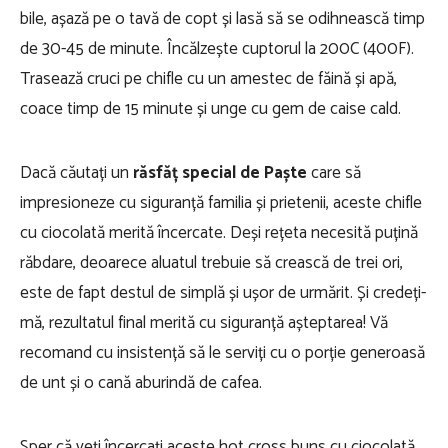
bile, așază pe o tavă de copt și lasă să se odihnească timp
de 30-45 de minute. Încălzește cuptorul la 200C (400F).
Trasează cruci pe chifle cu un amestec de făină și apă,
coace timp de 15 minute și unge cu gem de caise cald.
Dacă căutați un
răsfăț special de Paște
care să
impresioneze cu siguranță familia și prietenii, aceste chifle
cu ciocolată merită încercate. Deși rețeta necesită puțină
răbdare, deoarece aluatul trebuie să crească de trei ori,
este de fapt destul de simplă și ușor de urmărit. Și credeți-
mă, rezultatul final merită cu siguranță așteptarea! Vă
recomand cu insistență să le serviți cu o porție generoasă
de unt și o cană aburindă de cafea.
Sper că veți încercați aceste hot cross buns cu ciocolată.