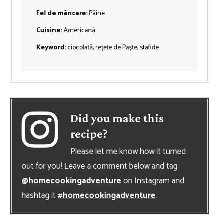
Fel de mâncare:
Pâine
Cuisine:
Americană
Keyword:
ciocolată, rețete de Paște, stafide
Did you make this
recipe?
Please let me know how it turned
out for you! Leave a comment below and tag
@homecookingadventure
on Instagram and
hashtag it
#homecookingadventure
.