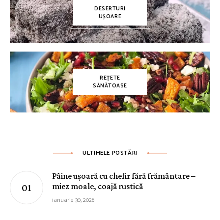
DESERTURI
UȘOARE
REȚETE
SĂNĂTOASE
ULTIMELE POSTĂRI
Pâine ușoară cu chefir fără frământare –
miez moale, coajă rustică
ianuarie 30, 2026