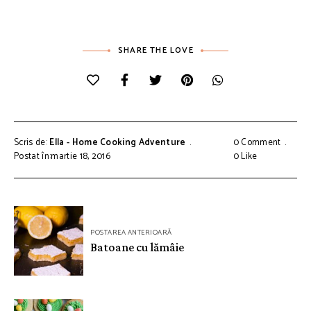
SHARE THE LOVE
Scris de:
Ella - Home Cooking Adventure
0 Comment
Postat în:martie 18, 2016
0
Like
Navigare
POSTAREA ANTERIOARĂ
în
Batoane cu lămâie
articole