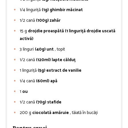
1/4
linguriță
(1g) ghimbir măcinat
1/2
cană
(100g) zahăr
15
g
drojdie proaspătă (1 linguriță drojdie uscată
activă)
3
linguri
(40g) unt
, topit
1/2
cană
(120ml) lapte călduț
1
linguriță
(5g) extract de vanilie
1/4
cană
(60ml) apă
1
ou
1/2
cană
(70g) stafide
200
g
ciocolată amăruie
, tăiată în bucăți
Pentru cruci