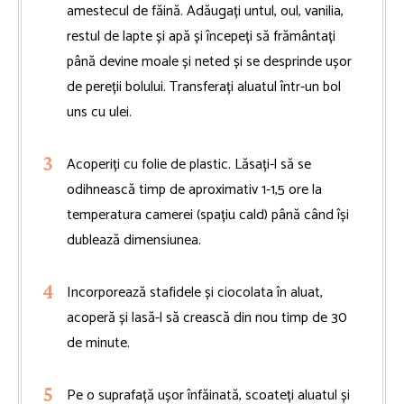
amestecul de făină. Adăugați untul, oul, vanilia,
restul de lapte și apă și începeți să frământați
până devine moale și neted și se desprinde ușor
de pereții bolului. Transferați aluatul într-un bol
uns cu ulei.
Acoperiți cu folie de plastic. Lăsați-l să se
odihnească timp de aproximativ 1-1,5 ore la
temperatura camerei (spațiu cald) până când își
dublează dimensiunea.
Incorporează stafidele și ciocolata în aluat,
acoperă și lasă-l să crească din nou timp de 30
de minute.
Pe o suprafață ușor înfăinată, scoateți aluatul și