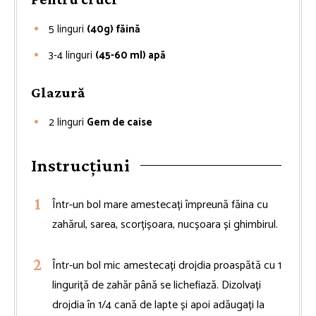
5
linguri
(40g) făină
3-4
linguri
(45-60 ml) apă
Glazură
2
linguri
Gem de caise
Instrucțiuni
Într-un bol mare amestecați împreună făina cu
zahărul, sarea, scorțișoara, nucșoara și ghimbirul.
Într-un bol mic amestecați drojdia proaspătă cu 1
linguriță de zahăr până se lichefiază. Dizolvați
drojdia în 1/4 cană de lapte și apoi adăugați la