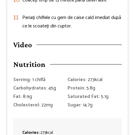
Coaceți timp de 15 minute până devin aurii.
Periați chiflele cu gem de caise cald imediat după
ce le scoateți din cuptor.
Video
Nutrition
Serving:
1
chiflă
Calories:
273
kcal
Carbohydrates:
45
g
Protein:
5.8
g
Fat:
8.9
g
Saturated Fat:
5.1
g
Cholesterol:
22
mg
Sugar:
14.7
g
Calories:
273
kcal