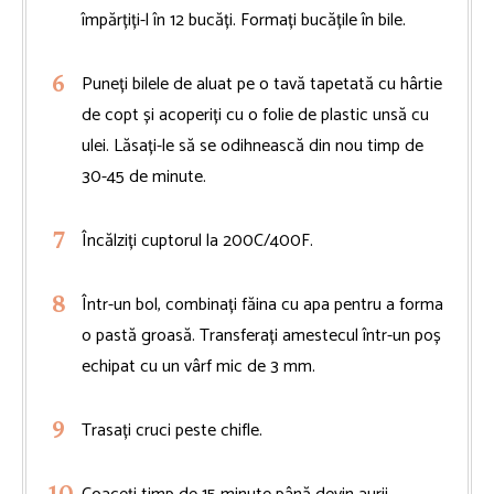
împărțiți-l în 12 bucăți. Formați bucățile în bile.
Puneți bilele de aluat pe o tavă tapetată cu hârtie
de copt și acoperiți cu o folie de plastic unsă cu
ulei. Lăsați-le să se odihnească din nou timp de
30-45 de minute.
Încălziți cuptorul la 200C/400F.
Într-un bol, combinați făina cu apa pentru a forma
o pastă groasă. Transferați amestecul într-un poș
echipat cu un vârf mic de 3 mm.
Trasați cruci peste chifle.