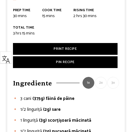
PREP TIME
COOK TIME
RISING TIME
minutes
minutes
hours
minutes
30
mins
15
mins
2
hrs
30
mins
TOTAL TIME
hours
minutes
3
hrs
15
mins
PRINT RECIPE
PIN RECIPE
Ingrediente
1x
2x
3x
3
cani
(375g) făină de pâine
1/2
linguriță
(2g) sare
1
linguriță
(3g) scorțișoară măcinată
1/2
linguriță
(2g) nucșoară măcinată