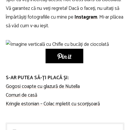
Vă garantez că nu veți regreta! Dacă o faceți, nu uitați să
împărtășiți fotografiile cu mine pe
Instagram
. Mi-ar plăcea
să văd cum v-au ieșit.
S-AR PUTEA SĂ-ȚI PLACĂ ȘI:
Gogosi coapte cu glazură de Nutella
Cornuri de casă
Kringle estonian – Colac mpletit cu scorțișoară