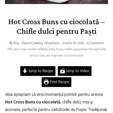
Hot Cross Buns cu ciocolată –
Chifle dulci pentru Paști
By
Ella - Home Cooking Adventure
martie 18, 2016
0 Comment
This post may contain affiliate links. If you make a purchase through links
on our site, we may earn a commission.
Jump to Recipe
Jump to Video
Print Recipe
Abia așteptam să vină momentul potrivit pentru aceste
Hot Cross Buns cu ciocolată,
chifle dulci, moi și
aromate, perfecte pentru sărbătorile de Paște. Tradițional,