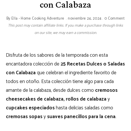
con Calabaza
By
Ella - Home Cooking Adventure
noviembre 24, 2024
0 Comment
This post may contain affiliate links. If you make a purchase through links
on our site, we may earn a commission.
Disfruta de los sabores de la temporada con esta
encantadora colección de
25 Recetas Dulces o Saladas
con Calabaza
que celebran el ingrediente favorito de
todos en otoño. Esta colección tiene algo para cada
amante de la calabaza, desde dulces como
cremosos
cheesecakes de calabaza, rollos de calabaza
y
cupcakes especiados
hasta delicias saladas como
cremosas sopas
y
suaves panecillos para la cena
.