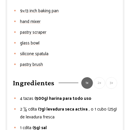
9×13 inch baking pan
hand mixer
pastry scraper
glass bowl
silicone spatula
pastry brush
Ingredientes
1x
2x
3x
4
tazas
(500g) harina para todo uso
2 ¼
cdita
(7g) levadura seca activa
, o 1 cubo (25g)
de levadura fresca
1
cdita
(5g) sal