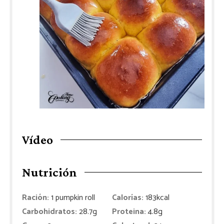
Vídeo
Nutrición
Ración:
1
pumpkin roll
Calorías:
183
kcal
Carbohidratos:
28.7
g
Proteina:
4.8
g