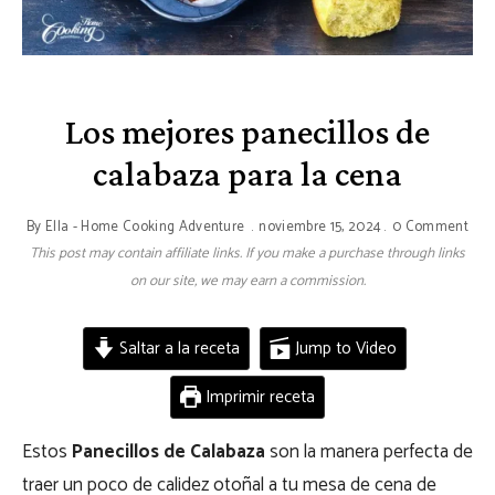
Los mejores panecillos de
calabaza para la cena
By
Ella - Home Cooking Adventure
noviembre 15, 2024
0 Comment
This post may contain affiliate links. If you make a purchase through links
on our site, we may earn a commission.
Saltar a la receta
Jump to Video
Imprimir receta
Estos
Panecillos de Calabaza
son la manera perfecta de
traer un poco de calidez otoñal a tu mesa de cena de