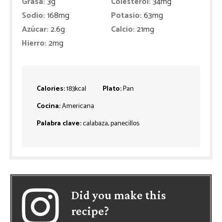
Grasa:
3
g
Colesterol:
34
mg
Sodio:
168
mg
Potasio:
63
mg
Azúcar:
2.6
g
Calcio:
21
mg
Hierro:
2
mg
Calories:
183
kcal
Plato:
Pan
Cocina:
Americana
Palabra clave:
calabaza, panecillos
Did you make this
recipe?