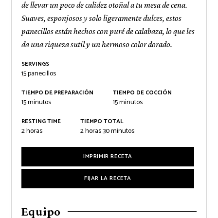
de llevar un poco de calidez otoñal a tu mesa de cena.
Suaves, esponjosos y solo ligeramente dulces, estos
panecillos están hechos con puré de calabaza, lo que les
da una riqueza sutil y un hermoso color dorado.
SERVINGS
15
panecillos
TIEMPO DE PREPARACIÓN
TIEMPO DE COCCIÓN
minutos
minutos
15
minutos
15
minutos
RESTING TIME
TIEMPO TOTAL
horas
horas
minutos
2
horas
2
horas
30
minutos
IMPRIMIR RECETA
FIJAR LA RECETA
Equipo