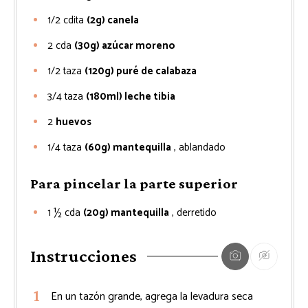
1/2
cdita
(2g) canela
2
cda
(30g) azúcar moreno
1/2
taza
(120g) puré de calabaza
3/4
taza
(180ml) leche tibia
2
huevos
1/4
taza
(60g) mantequilla
, ablandado
Para pincelar la parte superior
1 ½
cda
(20g) mantequilla
, derretido
Instrucciones
En un tazón grande, agrega la levadura seca