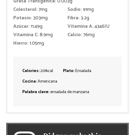
Grasa Transgénica:
0.003
g
Colesterol:
7
mg
Sodio:
91
mg
Potasio:
303
mg
Fibra:
3.2
g
Azúcar:
11.49
g
Vitamina A:
4346
IU
Vitamina C:
8.9
mg
Calcio:
76
mg
Hierro:
1.05
mg
Calories:
201
kcal
Plato:
Ensalada
Cocina:
Americana
Palabra clave:
ensalada de manzana