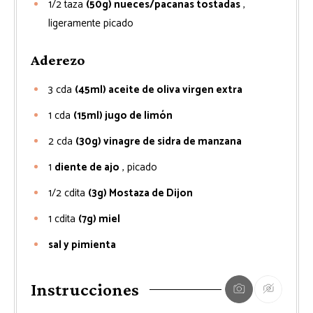
1/2
taza
(50g) nueces/pacanas tostadas
,
ligeramente picado
Aderezo
3
cda
(45ml) aceite de oliva virgen extra
1
cda
(15ml) jugo de limón
2
cda
(30g) vinagre de sidra de manzana
1
diente de ajo
, picado
1/2
cdita
(3g) Mostaza de Dijon
1
cdita
(7g) miel
sal y pimienta
Instrucciones