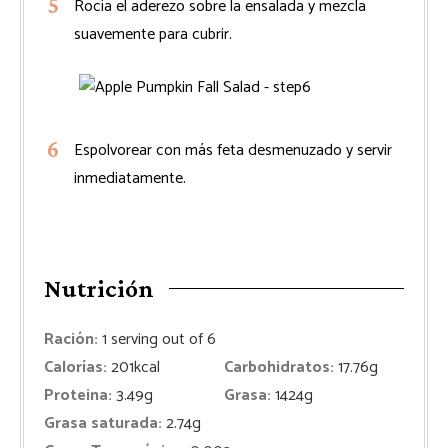
Rocía el aderezo sobre la ensalada y mezcla
suavemente para cubrir.
Espolvorear con más feta desmenuzado y servir
inmediatamente.
Nutrición
Ración:
1
serving out of 6
Calorías:
201
kcal
Carbohidratos:
17.76
g
Proteina:
3.49
g
Grasa:
1424
g
Grasa saturada:
2.74
g