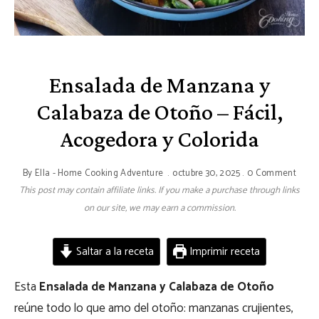
Ensalada de Manzana y
Calabaza de Otoño – Fácil,
Acogedora y Colorida
By
Ella - Home Cooking Adventure
octubre 30, 2025
0 Comment
This post may contain affiliate links. If you make a purchase through links
on our site, we may earn a commission.
Saltar a la receta
Imprimir receta
Esta
Ensalada de Manzana y Calabaza de Otoño
reúne todo lo que amo del otoño: manzanas crujientes,