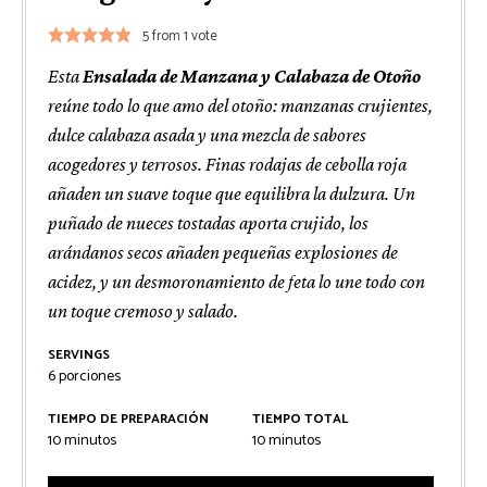
5
from 1 vote
Esta
Ensalada de Manzana y Calabaza de Otoño
reúne todo lo que amo del otoño: manzanas crujientes,
dulce calabaza asada y una mezcla de sabores
acogedores y terrosos. Finas rodajas de cebolla roja
añaden un suave toque que equilibra la dulzura. Un
puñado de nueces tostadas aporta crujido, los
arándanos secos añaden pequeñas explosiones de
acidez, y un desmoronamiento de feta lo une todo con
un toque cremoso y salado.
SERVINGS
6
porciones
TIEMPO DE PREPARACIÓN
TIEMPO TOTAL
minutos
minutos
10
minutos
10
minutos