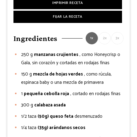
IMPRIMIR RECETA
FIJAR LA RECETA
Ingredientes
1x
2x
3x
250
g
manzanas crujientes
, como Honeycrisp o
Gala, sin corazón y cortadas en rodajas finas
150
g
mezcla de hojas verdes
, como rúcula,
espinaca baby o una mezcla de primavera
1
pequeña cebolla roja
, cortado en rodajas finas
300
g
calabaza asada
1/2
taza
(50g) queso feta
desmenuzado
1/4
taza
(35g) arándanos secos