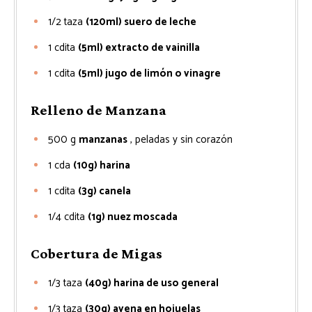
1/2
taza
(120ml) suero de leche
1
cdita
(5ml) extracto de vainilla
1
cdita
(5ml) jugo de limón o vinagre
Relleno de Manzana
500
g
manzanas
, peladas y sin corazón
1
cda
(10g) harina
1
cdita
(3g) canela
1/4
cdita
(1g) nuez moscada
Cobertura de Migas
1/3
taza
(40g) harina de uso general
1/3
taza
(30g) avena en hojuelas