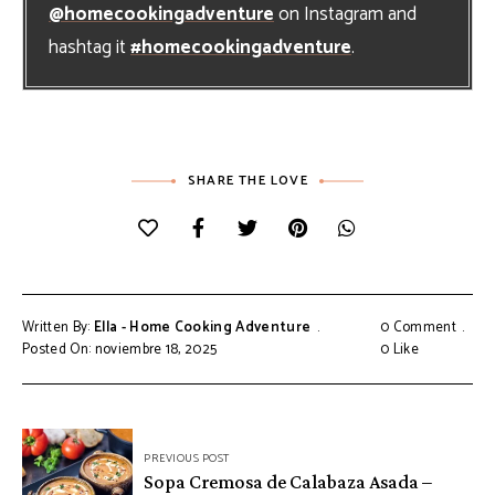
@homecookingadventure
on Instagram and
hashtag it
#homecookingadventure
.
SHARE THE LOVE
Written By:
Ella - Home Cooking Adventure
0 Comment
Posted On: noviembre 18, 2025
0
Like
Navegación
PREVIOUS POST
de
Sopa Cremosa de Calabaza Asada –