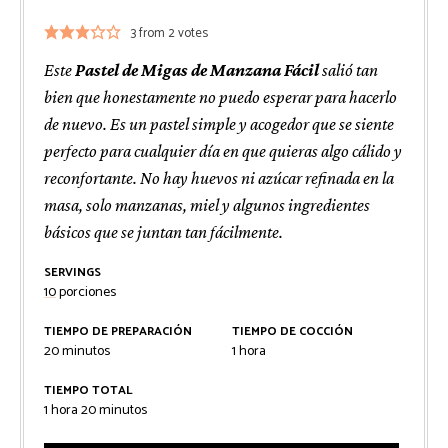
3
from
2
votes
Este
Pastel de Migas de Manzana Fácil
salió tan
bien que honestamente no puedo esperar para hacerlo
de nuevo. Es un pastel simple y acogedor que se siente
perfecto para cualquier día en que quieras algo cálido y
reconfortante. No hay huevos ni azúcar refinada en la
masa, solo manzanas, miel y algunos ingredientes
básicos que se juntan tan fácilmente.
SERVINGS
10
porciones
TIEMPO DE PREPARACIÓN
TIEMPO DE COCCIÓN
minutos
hora
20
minutos
1
hora
TIEMPO TOTAL
hora
minutos
1
hora
20
minutos