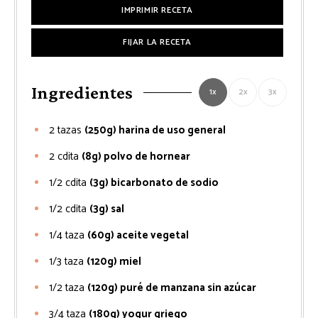
IMPRIMIR RECETA
FIJAR LA RECETA
Ingredientes
1x
2x
3x
2
tazas
(250g) harina de uso general
2
cdita
(8g) polvo de hornear
1/2
cdita
(3g) bicarbonato de sodio
1/2
cdita
(3g) sal
1/4
taza
(60g) aceite vegetal
1/3
taza
(120g) miel
1/2
taza
(120g) puré de manzana sin azúcar
3/4
taza
(180g) yogur griego