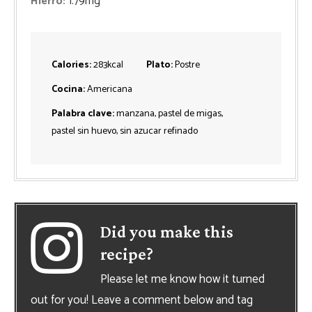
Hierro:
1.79
mg
Calories:
283
kcal
Plato:
Postre
Cocina:
Americana
Palabra clave:
manzana, pastel de migas,
pastel sin huevo, sin azucar refinado
Did you make this
recipe?
Please let me know how it turned
out for you! Leave a comment below and tag