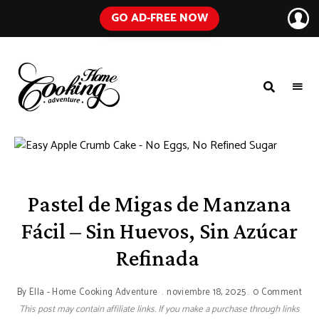
GO AD-FREE NOW
HOME
A
Food
COOKING
Blog
with
ADVENTURE
Tested
Recipes
Using
Everyday
Ingredients
Pastel de Migas de Manzana
Fácil – Sin Huevos, Sin Azúcar
Refinada
By
Ella - Home Cooking Adventure
noviembre 18, 2025
0 Comment
This post may contain affiliate links. If you make a purchase through links