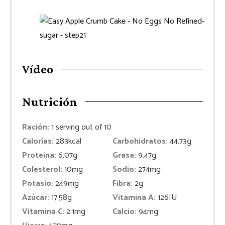
Vídeo
Nutrición
Ración:
1
serving out of 10
Calorías:
283
kcal
Carbohidratos:
44.73
g
Proteina:
6.07
g
Grasa:
9.47
g
Colesterol:
10
mg
Sodio:
274
mg
Potasio:
249
mg
Fibra:
2
g
Azúcar:
17.58
g
Vitamina A:
126
IU
Vitamina C:
2.1
mg
Calcio:
94
mg