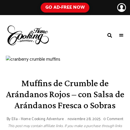
GO AD-FREE NOW
HOME
A
Food
COOKING
Blog
with
ADVENTURE
Tested
Recipes
Using
Everyday
Ingredients
Muffins de Crumble de
Arándanos Rojos – con Salsa de
Arándanos Fresca o Sobras
By
Ella - Home Cooking Adventure
noviembre 28, 2025
0 Comment
This post may contain affiliate links. If you make a purchase through links