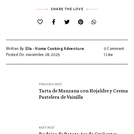
SHARE THE LOVE
Written By:
Ella - Home Cooking Adventure
0 Comment
Posted On: noviembre 28, 2025
1
Like
Navegación
PREVIOUS POST
de
Tarta de Manzana con Hojaldre y Crema
Pastelera de Vainilla
entradas
NEXT POST
Rodajas de Batata Asada Crujientes