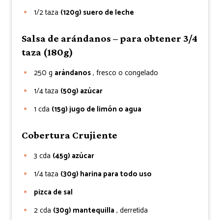
1/2
taza
(120g) suero de leche
Salsa de arándanos – para obtener 3/4
taza (180g)
250
g
arándanos
, fresco o congelado
1/4
taza
(50g) azúcar
1
cda
(15g) jugo de limón o agua
Cobertura Crujiente
3
cda
(45g) azúcar
1/4
taza
(30g) harina para todo uso
pizca de sal
2
cda
(30g) mantequilla
, derretida