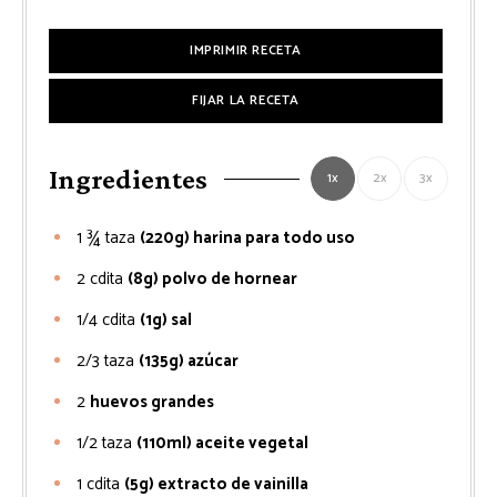
IMPRIMIR RECETA
FIJAR LA RECETA
Ingredientes
1x
2x
3x
1 ¾
taza
(220g) harina para todo uso
2
cdita
(8g) polvo de hornear
1/4
cdita
(1g) sal
2/3
taza
(135g) azúcar
2
huevos grandes
1/2
taza
(110ml) aceite vegetal
1
cdita
(5g) extracto de vainilla