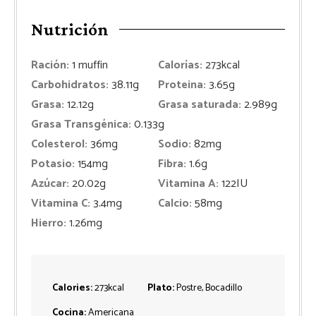
Nutrición
Ración:
1
muffin
Calorías:
273
kcal
Carbohidratos:
38.11
g
Proteina:
3.65
g
Grasa:
12.12
g
Grasa saturada:
2.989
g
Grasa Transgénica:
0.133
g
Colesterol:
36
mg
Sodio:
82
mg
Potasio:
154
mg
Fibra:
1.6
g
Azúcar:
20.02
g
Vitamina A:
122
IU
Vitamina C:
3.4
mg
Calcio:
58
mg
Hierro:
1.26
mg
Calories:
273
kcal
Plato:
Postre, Bocadillo
Cocina:
Americana