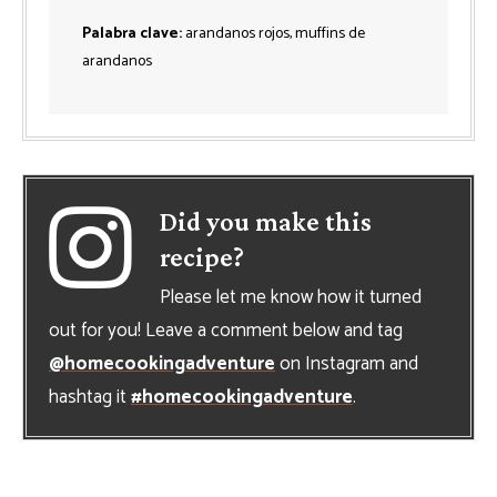
Palabra clave:
arandanos rojos, muffins de
arandanos
Did you make this
recipe?
Please let me know how it turned
out for you! Leave a comment below and tag
@homecookingadventure
on Instagram and
hashtag it
#homecookingadventure
.