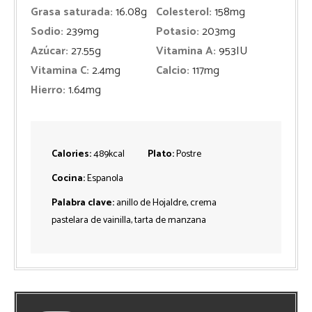
Grasa saturada:
16.08
g
Colesterol:
158
mg
Sodio:
239
mg
Potasio:
203
mg
Azúcar:
27.55
g
Vitamina A:
953
IU
Vitamina C:
2.4
mg
Calcio:
117
mg
Hierro:
1.64
mg
Calories:
489
kcal
Plato:
Postre
Cocina:
Espanola
Palabra clave:
anillo de Hojaldre, crema
pastelara de vainilla, tarta de manzana