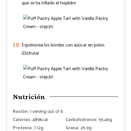
que se ha inflado el hojaldre
Espolvorea los bordes con azúcar en polvo.
¡Disfruta!
Nutrición
Ración:
1
serving out of 6
Calorías:
489
kcal
Carbohidratos:
55.46
g
Proteina:
7.12
g
Grasa:
26.9
g