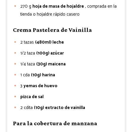
270
g
hoja de masa de hojaldre
, comprada en la
tienda o
hojaldre rápido casero
Crema Pastelera de Vainilla
2
tazas
(480ml) leche
1/2
taza
(100g) azúcar
1/4
taza
(30g) maicena
1
cda
(10g) harina
3
yemas de huevo
pizca de sal
2
cdita
(10g) extracto de vainilla
Para la cobertura de manzana