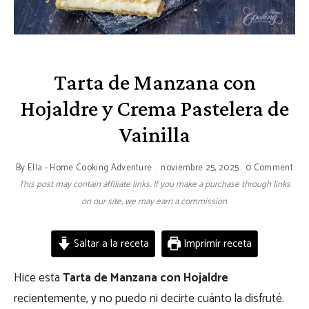
Tarta de Manzana con
Hojaldre y Crema Pastelera de
Vainilla
By
Ella - Home Cooking Adventure
noviembre 25, 2025
0 Comment
This post may contain affiliate links. If you make a purchase through links
on our site, we may earn a commission.
Saltar a la receta
Imprimir receta
Hice esta
Tarta de Manzana con Hojaldre
recientemente, y no puedo ni decirte cuánto la disfruté.