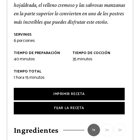
hojaldrada, el relleno cremoso y las sabrosas manzanas
en la parte superior lo convierten en uno de los postres
más increíbles que puedes disfrutar este otoño.
SERVINGS
6
porciones
TIEMPO DE PREPARACIÓN
TIEMPO DE COCCIÓN
minutos
minutos
40
minutos
35
minutos
TIEMPO TOTAL
hora
minutos
1
hora
15
minutos
IMPRIMIR RECETA
FIJAR LA RECETA
Ingredientes
1x
2x
3x