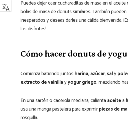
Puedes dejar caer cucharaditas de masa en el aceite
bolas de masa de donuts similares. También pueden s
inesperados y deseas darles una cálida bienvenida. 
los disfrutes!
Cómo hacer donuts de yogur 
Comienza batiendo juntos
harina
,
azúcar
,
sal
y
polv
extracto de vainilla
y
yogur griego
, mezclando ha
En una sartén o cacerola mediana, calienta
aceite
a f
usa una manga pastelera para exprimir
piezas de mas
rosquilla.