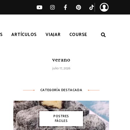
S
ARTÍCULOS
VIAJAR
COURSE
Ensalada de sandía, melocotón y feta
– Receta fácil de ensalada fresca de
verano
julio 17, 2026
CATEGORÍA DESTACADA
POSTRES
FÁCILES