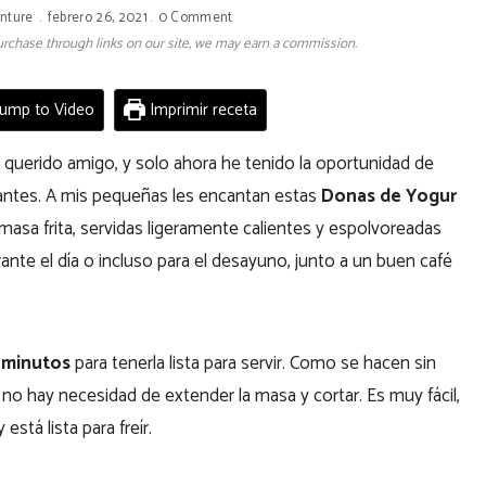
nture
febrero 26, 2021
0 Comment
 purchase through links on our site, we may earn a commission.
ump to Video
Imprimir receta
 querido amigo, y solo ahora he tenido la oportunidad de
 antes. A mis pequeñas les encantan estas
Donas de Yogur
asa frita, servidas ligeramente calientes y espolvoreadas
nte el día o incluso para el desayuno, junto a un buen café
 minutos
para tenerla lista para servir. Como se hacen sin
 no hay necesidad de extender la masa y cortar. Es muy fácil,
stá lista para freír.