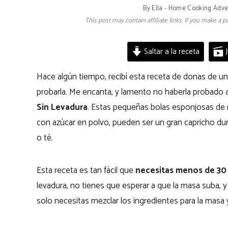
By
Ella - Home Cooking Adve
This post may contain affiliate links. If you make a
Saltar a la receta
J
Hace algún tiempo, recibí esta receta de donas de un
probarla. Me encanta, y lamento no haberla probado
Sin Levadura
. Estas pequeñas bolas esponjosas de m
con azúcar en polvo, pueden ser un gran capricho dura
o té.
Esta receta es tan fácil que
necesitas menos de 30
levadura, no tienes que esperar a que la masa suba, y
solo necesitas mezclar los ingredientes para la masa y e