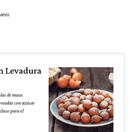
Huevo
in Levadura
olas de masa
oreadas con azúcar
cluso para el