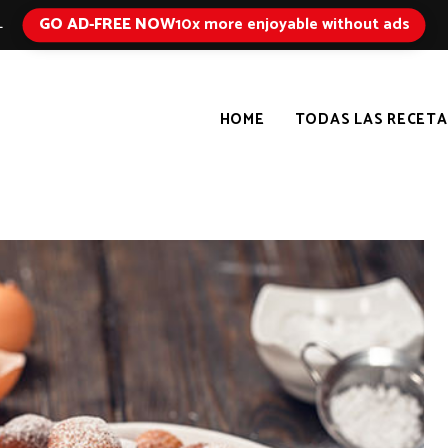
GO AD-FREE NOW
10x more enjoyable without ads
L
HOME
TODAS LAS RECETA