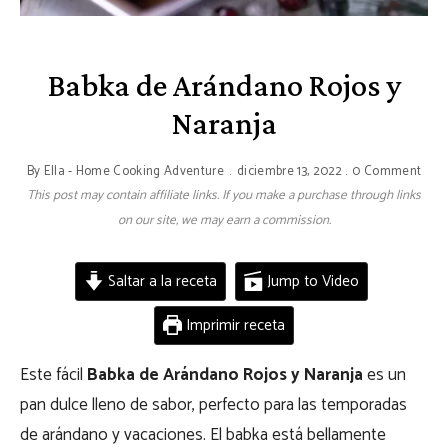
Babka de Arándano Rojos y
Naranja
By
Ella - Home Cooking Adventure
diciembre 13, 2022
0 Comment
This post may contain affiliate links. If you make a purchase through links
on our site, we may earn a commission.
Saltar a la receta
Jump to Video
Imprimir receta
Este fácil
Babka de Arándano Rojos y Naranja
es un
pan dulce lleno de sabor, perfecto para las temporadas
de arándano y vacaciones. El babka está bellamente