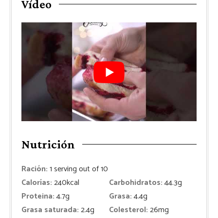
Vídeo
Nutrición
Ración:
1
serving out of 10
Calorías:
240
kcal
Carbohidratos:
44.3
g
Proteina:
4.7
g
Grasa:
4.4
g
Grasa saturada:
2.4
g
Colesterol:
26
mg