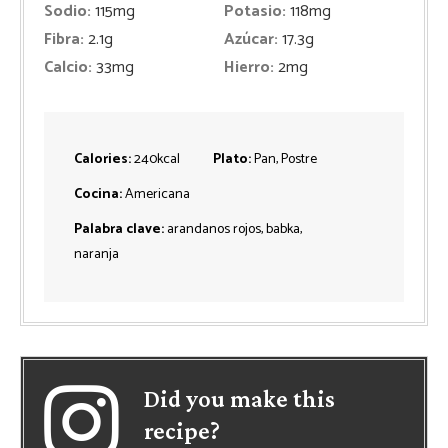
Sodio:
115
mg
Potasio:
118
mg
Fibra:
2.1
g
Azúcar:
17.3
g
Calcio:
33
mg
Hierro:
2
mg
Calories:
240
kcal
Plato:
Pan, Postre
Cocina:
Americana
Palabra clave:
arandanos rojos, babka,
naranja
Did you make this
recipe?