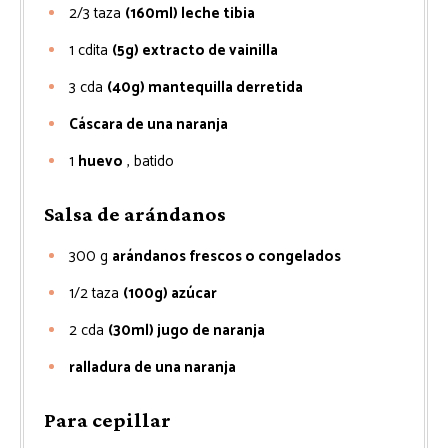
2/3
taza
(160ml) leche tibia
1
cdita
(5g) extracto de vainilla
3
cda
(40g) mantequilla derretida
Cáscara de una naranja
1
huevo
, batido
Salsa de arándanos
300
g
arándanos frescos o congelados
1/2
taza
(100g) azúcar
2
cda
(30ml) jugo de naranja
ralladura de una naranja
Para cepillar