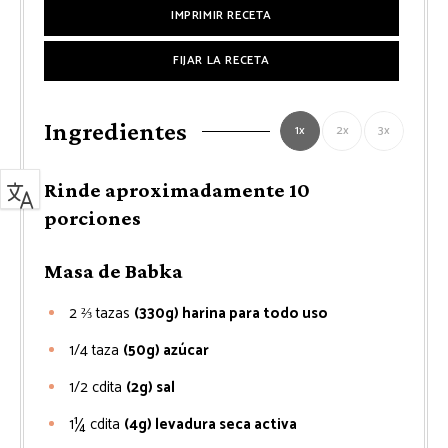
IMPRIMIR RECETA
FIJAR LA RECETA
Ingredientes
1x
2x
3x
Rinde aproximadamente 10
porciones
Masa de Babka
2 ⅔
tazas
(330g) harina para todo uso
1/4
taza
(50g) azúcar
1/2
cdita
(2g) sal
1¼
cdita
(4g) levadura seca activa