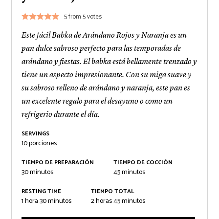
5
from
5
votes
Este fácil Babka de Arándano Rojos y Naranja es un
pan dulce sabroso perfecto para las temporadas de
arándano y fiestas. El babka está bellamente trenzado y
tiene un aspecto impresionante. Con su miga suave y
su sabroso relleno de arándano y naranja, este pan es
un excelente regalo para el desayuno o como un
refrigerio durante el día.
SERVINGS
10
porciones
TIEMPO DE PREPARACIÓN
TIEMPO DE COCCIÓN
minutos
minutos
30
minutos
45
minutos
RESTING TIME
TIEMPO TOTAL
hora
minutos
horas
minutos
1
hora
30
minutos
2
horas
45
minutos